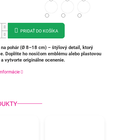
PRIDAŤ DO KOŠÍKA
na pohár (Ø 8–18 cm) – štýlový detail, ktorý
je. Doplňte ho nosičom emblému alebo plastovou
 a vytvorte originálne ocenenie.
informácie
DUKTY