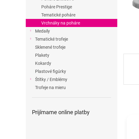
Poháre Prestige
Tematické poháre
Vrchnáky na poháre
Medaily
Tematické trofeje
Sklenené trofeje
Plakety
Kokardy
Plastové figúrky
Štítky / Emblémy
Trofeje na mieru
Prijímame online platby