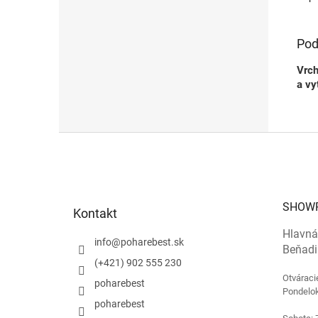
Pod
Vrch
a vy
Z
á
p
ä
t
SHOW
Kontakt
i
e
Hlavná
info
@
poharebest.sk
Beňadi
(+421) 902 555 230
Otváraci
poharebest
Pondelok
poharebest