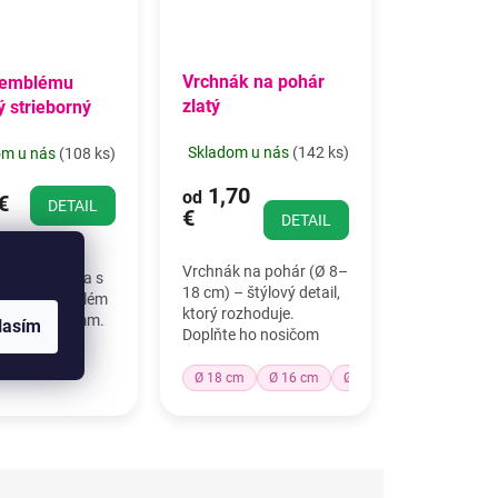
Vrchnák na pohár
 emblému
zlatý
 strieborný
Skladom u nás
(
142 ks
)
om u nás
(
108 ks
)
1,70
od
€
DETAIL
€
DETAIL
 nosič na
Vrchnák na pohár (Ø 8–
 do vrchnáka s
18 cm) – štýlový detail,
orom pre emblém
ktorý rozhoduje.
merom Ø 50 mm.
lasím
Doplňte ho nosičom
,5 cm.
emblému alebo
plastovou figúrkou a
Ø 18 cm
Ø 16 cm
Ø 14 cm
Ø 12 cm
vytvorte originálne
ocenenie.