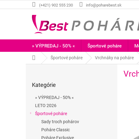
Prejsť
(+421) 902 555 230
info@poharebest.sk
na
obsah
» VÝPREDAJ - 50% «
Športové poháre
Me
Domov
Športové poháre
Vrchnáky na poháre
B
Vrch
o
Preskočiť
č
Kategórie
kategórie
n
ý
» VÝPREDAJ - 50% «
p
LETO 2026
a
Športové poháre
n
e
Sady troch pohárov
l
Poháre Classic
Poháre Exclusive