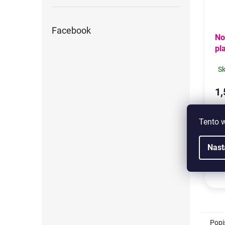
Facebook
No
pl
HY
S
1,
Pla
Tento 
em
pr
s 
Nast
Výš
Popi