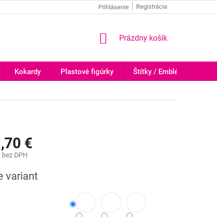
Registrácia
Prihlásenie
NÁKUPNÝ
Prázdny košík
KOŠÍK
Kokardy
Plastové figúrky
Štítky / Emblémy
Tr
,70 €
€
bez DPH
ová
e variant