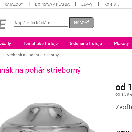
KATALÓGY
DOPRAVA A PLATBA
ZĽAVY
KONTAKT
HĽADAŤ
daily
Tematické trofeje
Sklenené trofeje
Plakety
Vrchnák na pohár strieborný
nák na pohár strieborný
od
1
od
1,38 
Jednotk
Zvoľt
cena: