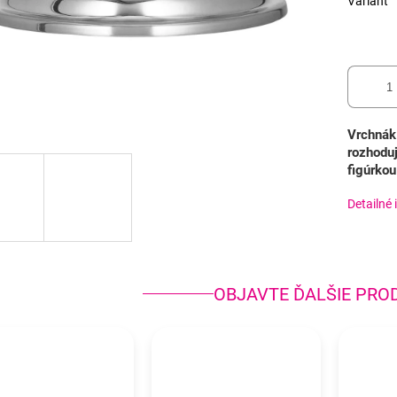
Variant
Vrchnák 
rozhodu
figúrkou
Detailné 
OBJAVTE ĎALŠIE PRO