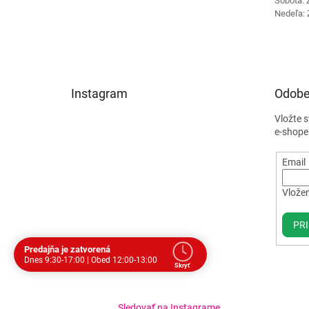
Sobota: 
Nedeľa: 
Instagram
Odobe
Vložte 
e-shope
Email
Vložen
PRI
Predajňa je zatvorená
Dnes 9:30-17:00 | Obed 12:00-13:00
Skryť
Dohodnite si stretnutie
Dnes
Prestávka
Sledovať na Instagrame