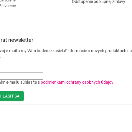
Zatvorené
Odstúpenie od kúpnej zmluvy
Zatvorené
rať newsletter
svoj e-mail a my Vám budeme zasielať informácie o nových produktoch n
.
ím e-mailu súhlasíte s
podmienkami ochrany osobných údajov
HLÁSIŤ SA