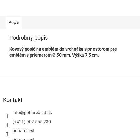
Popis
Podrobný popis
Kovový nosič na emblém do vrchnáka s priestorom pre
emblém s priemerom Ø 50 mm. Výška 7,5 cm.
Z
á
p
ä
Kontakt
t
i
info
@
poharebest.sk
e
(+421) 902 555 230
poharebest
poharebest