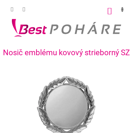
Prejsť
na
NÁKU
obsah
KOŠÍK
Nosič emblému kovový strieborný SZ