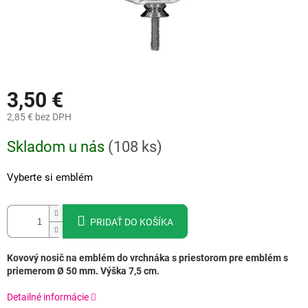
3,50 €
2,85 €
bez DPH
Jednotková
Skladom u nás
(
108 ks
)
cena:
Vyberte si emblém
PRIDAŤ DO KOŠÍKA
Kovový nosič na emblém do vrchnáka s priestorom pre emblém s
priemerom Ø 50 mm. Výška 7,5 cm.
Detailné informácie