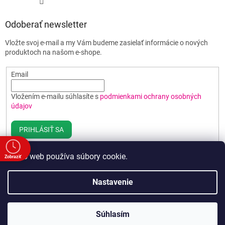
Odoberať newsletter
Vložte svoj e-mail a my Vám budeme zasielať informácie o nových
produktoch na našom e-shope.
Email
Vložením e-mailu súhlasíte s
podmienkami ochrany osobných
údajov
PRIHLÁSIŤ SA
Tento web používa súbory cookie.
Zobraziť
e
Vytvoril Shoptet
Nastavenie
00
00
Copyright 2026
Poháre BEST
. Všetky práva vyhradené.
Upraviť
00
Súhlasím
nastavenie cookies
00