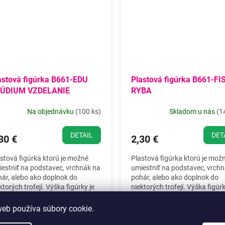
astová figúrka B661-EDU
Plastová figúrka B661-FI
ÚDIUM VZDELANIE
RYBA
Na objednávku
(
100 ks
)
Skladom u nás
(
1
DETAIL
DET
30 €
2,30 €
stová figúrka ktorú je možné
Plastová figúrka ktorú je mož
estniť na podstavec, vrchnák na
umiestniť na podstavec, vrch
ár, alebo ako doplnok do
pohár, alebo ako doplnok do
ktorých trofejí. Výška figúrky je
niektorých trofejí. Výška figúrk
5 cm.
19,5 cm.
web používa súbory cookie.