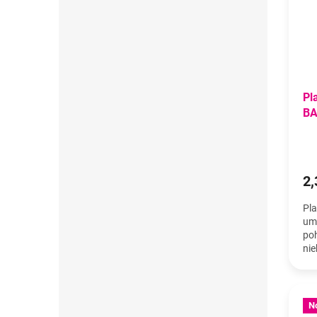
Pl
BA
2,
Pla
umi
poh
nie
19,
N