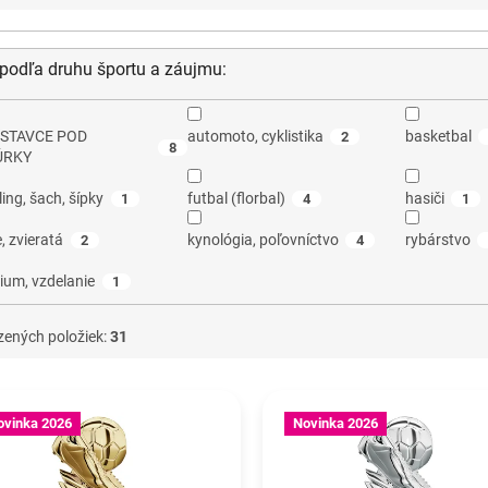
r podľa druhu športu a záujmu:
STAVCE POD
automoto, cyklistika
basketbal
2
8
ÚRKY
ing, šach, šípky
futbal (florbal)
hasiči
1
4
1
, zvieratá
kynológia, poľovníctvo
rybárstvo
2
4
ium, vzdelanie
1
zených položiek:
31
ovinka 2026
Novinka 2026