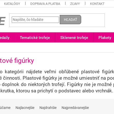
KATALÓGY
DOPRAVA A PLATBA
ZĽAVY
KONTAKT
HĽADAŤ
daily
Tematické trofeje
Sklenené trofeje
Plakety
tové figúrky
to kategórii nájdete veľmi obľúbené plastové figúrk
é činnosti. Plastové figúrky je možné umiestniť na p
o doplnok do niektorých trofejí.
Figúrky nie je možné
skrutka, ktorou sa prichytí o podstavec alebo vrchnák.
rúčame
Najlacnejšie
Najdrahšie
Najpredávanejšie