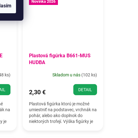
Novinka 2026
lasím
HE
Plastová figúrka B661-MUS
HUDBA
48 ks
)
Skladom u nás
(
102 ks
)
AIL
DETAIL
2,30 €
né
Plastová figúrka ktorú je možné
nák na
umiestniť na podstavec, vrchnák na
pohár, alebo ako doplnok do
y je
niektorých trofejí. Výška figúrky je
19,5 cm.