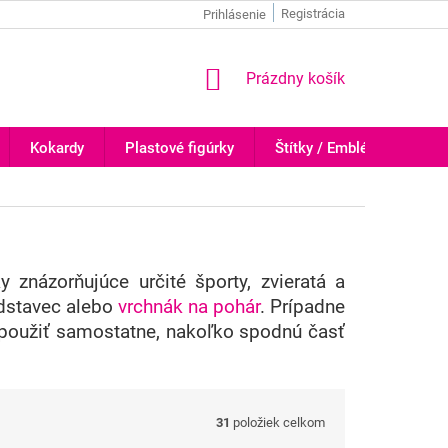
Registrácia
Prihlásenie
NÁKUPNÝ
Prázdny košík
KOŠÍK
Kokardy
Plastové figúrky
Štítky / Emblémy
Tr
y znázorňujúce určité športy, zvieratá a
odstavec alebo
vrchnák na pohár
. Prípadne
 použiť samostatne, nakoľko spodnú časť
31
položiek celkom