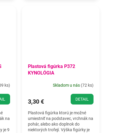
S
Plastová figúrka P372
KYNOLÓGIA
09 ks
)
Skladom u nás
(
72 ks
)
AIL
DETAIL
3,30 €
né
Plastová figúrka ktorú je možné
nák na
umiestniť na podstavec, vrchnák na
pohár, alebo ako doplnok do
y je 9
niektorých trofejí. Výška figúrky je