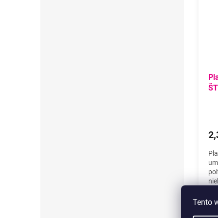
Pl
ŠT
2,
Pla
umi
poh
nie
19,
Tento 