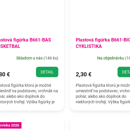
astová figúrka B661-BAS
Plastová figúrka B661-BI
SKETBAL
CYKLISTIKA
Skladom u nás
(
146 ks
)
Na objednávku
(
1
DETAIL
DET
30 €
2,30 €
stová figúrka ktorú je možné
Plastová figúrka ktorú je mož
estniť na podstavec, vrchnák na
umiestniť na podstavec, vrch
ár, alebo ako doplnok do
pohár, alebo ako doplnok do
ktorých trofejí. Výška figúrky je
niektorých trofejí. Výška figúrk
5 cm.
19,5 cm.
ovinka 2026