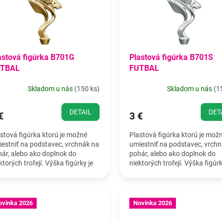
astová figúrka B701G
Plastová figúrka B701S
TBAL
FUTBAL
Skladom u nás
(
150 ks
)
Skladom u nás
(
1
DETAIL
DET
€
3 €
stová figúrka ktorú je možné
Plastová figúrka ktorú je mož
estniť na podstavec, vrchnák na
umiestniť na podstavec, vrch
ár, alebo ako doplnok do
pohár, alebo ako doplnok do
ktorých trofejí. Výška figúrky je
niektorých trofejí. Výška figúrk
 cm.
20 cm.
ovinka 2026
Novinka 2026