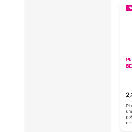
N
Pl
BE
2,
Pla
umi
poh
nie
19,