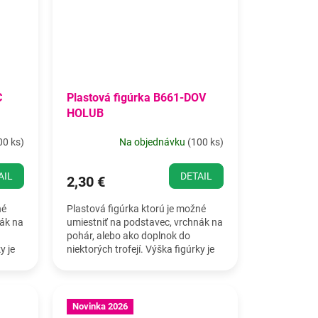
C
Plastová figúrka B661-DOV
HOLUB
00 ks
)
Na objednávku
(
100 ks
)
AIL
DETAIL
2,30 €
né
Plastová figúrka ktorú je možné
nák na
umiestniť na podstavec, vrchnák na
pohár, alebo ako doplnok do
y je
niektorých trofejí. Výška figúrky je
19,5 cm.
Novinka 2026