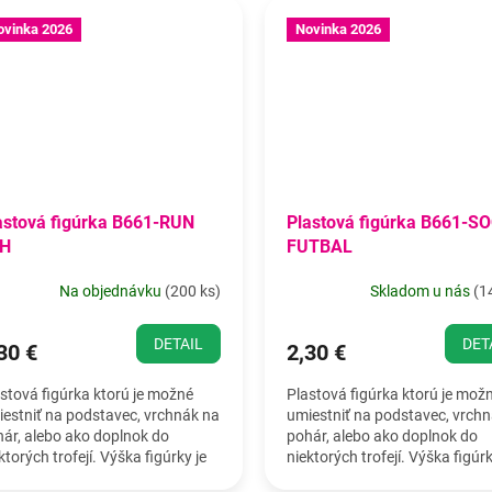
ovinka 2026
Novinka 2026
astová figúrka B661-RUN
Plastová figúrka B661-S
H
FUTBAL
Na objednávku
(
200 ks
)
Skladom u nás
(
1
DETAIL
DET
30 €
2,30 €
stová figúrka ktorú je možné
Plastová figúrka ktorú je mož
estniť na podstavec, vrchnák na
umiestniť na podstavec, vrch
ár, alebo ako doplnok do
pohár, alebo ako doplnok do
ktorých trofejí. Výška figúrky je
niektorých trofejí. Výška figúrk
5 cm.
19,5 cm.