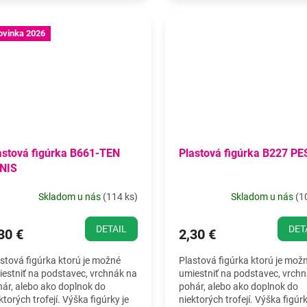
ovinka 2026
astová figúrka B661-TEN
Plastová figúrka B227 PE
NIS
Skladom u nás
(
114 ks
)
Skladom u nás
(
1
DETAIL
DET
30 €
2,30 €
stová figúrka ktorú je možné
Plastová figúrka ktorú je mož
estniť na podstavec, vrchnák na
umiestniť na podstavec, vrch
ár, alebo ako doplnok do
pohár, alebo ako doplnok do
ktorých trofejí. Výška figúrky je
niektorých trofejí. Výška figúrk