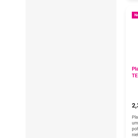
N
Pl
TE
2,
Pla
umi
poh
nie