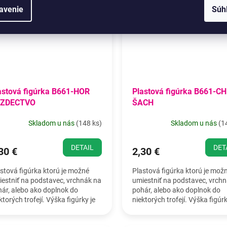
ovinka 2026
Novinka 2026
avenie
Súh
astová figúrka B661-HOR
Plastová figúrka B661-C
ZDECTVO
ŠACH
Skladom u nás
(
148 ks
)
Skladom u nás
(
1
DETAIL
DET
30 €
2,30 €
stová figúrka ktorú je možné
Plastová figúrka ktorú je mož
estniť na podstavec, vrchnák na
umiestniť na podstavec, vrch
ár, alebo ako doplnok do
pohár, alebo ako doplnok do
ktorých trofejí. Výška figúrky je
niektorých trofejí. Výška figúrk
5 cm.
19,5 cm.