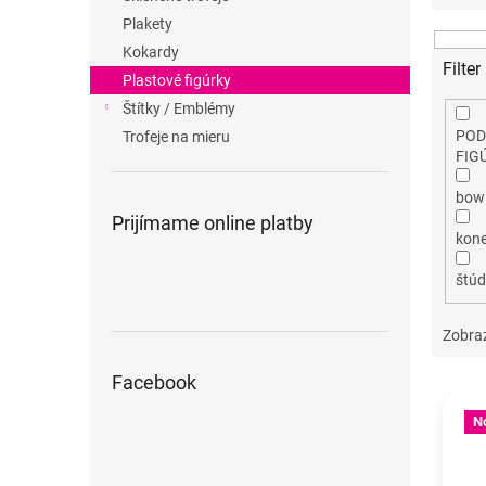
e
Plakety
n
Kokardy
i
Filte
Plastové figúrky
e
Štítky / Emblémy
p
r
POD
Trofeje na mieru
FIG
o
d
bowl
u
Prijímame online platby
k
kone
t
o
štúd
v
Zobra
Facebook
V
ý
N
p
i
s