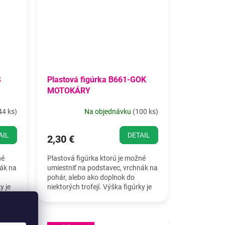
S
Plastová figúrka B661-GOK
MOTOKÁRY
44 ks
)
Na objednávku
(
100 ks
)
AIL
DETAIL
2,30 €
né
Plastová figúrka ktorú je možné
nák na
umiestniť na podstavec, vrchnák na
pohár, alebo ako doplnok do
y je
niektorých trofejí. Výška figúrky je
19,5 cm.