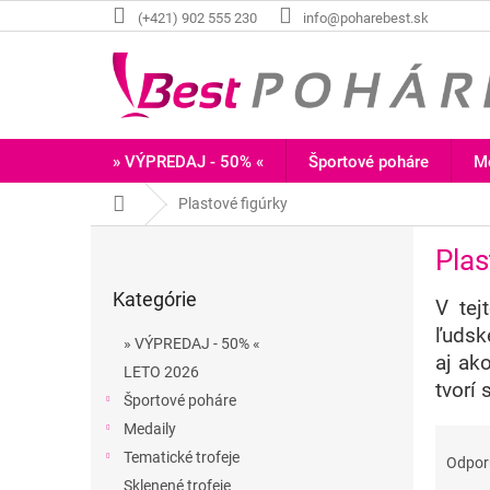
Prejsť
(+421) 902 555 230
info@poharebest.sk
na
obsah
» VÝPREDAJ - 50% «
Športové poháre
Me
Domov
Plastové figúrky
B
Plas
o
Preskočiť
č
Kategórie
kategórie
V tej
n
ý
ľudsk
» VÝPREDAJ - 50% «
p
aj ak
LETO 2026
a
tvorí 
Športové poháre
n
e
Medaily
R
l
a
Tematické trofeje
Odpo
d
Sklenené trofeje