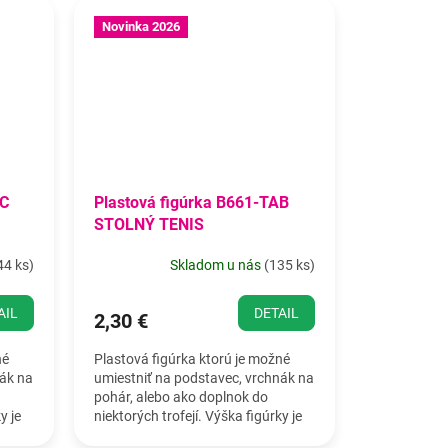
Novinka 2026
OC
Plastová figúrka B661-TAB
STOLNÝ TENIS
44 ks
)
Skladom u nás
(
135 ks
)
AIL
DETAIL
2,30 €
né
Plastová figúrka ktorú je možné
nák na
umiestniť na podstavec, vrchnák na
pohár, alebo ako doplnok do
y je
niektorých trofejí. Výška figúrky je
19,5 cm.