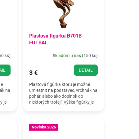
Plastová figúrka B701B
FUTBAL
50 ks
)
Skladom u nás
(
150 ks
)
AIL
DETAIL
3 €
né
Plastová figúrka ktorú je možné
nák na
umiestniť na podstavec, vrchnák na
pohár, alebo ako doplnok do
y je
niektorých trofejí. Výška figúrky je
20 cm.
Novinka 2026