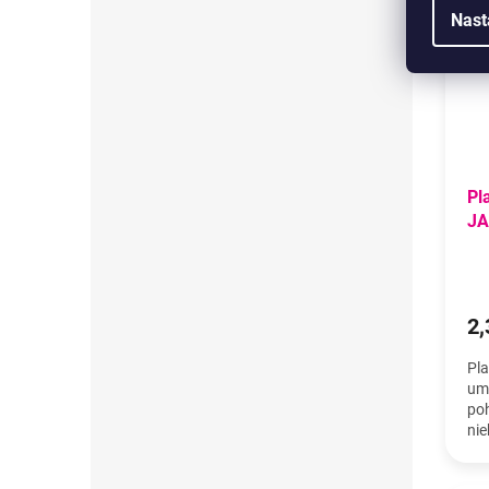
N
Nast
Pl
JA
2,
Pla
umi
poh
nie
19,