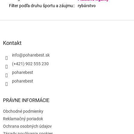
Filter podľa druhu športu a záujmu:
:
rybárstvo
Z
á
p
ä
Kontakt
t
i
info
@
poharebest.sk
e
(+421) 902 555 230
poharebest
poharebest
PRÁVNE INFORMÁCIE
Obchodné podmienky
Reklamačný poriadok
Ochrana osobných údajov
Zásady používania cookies