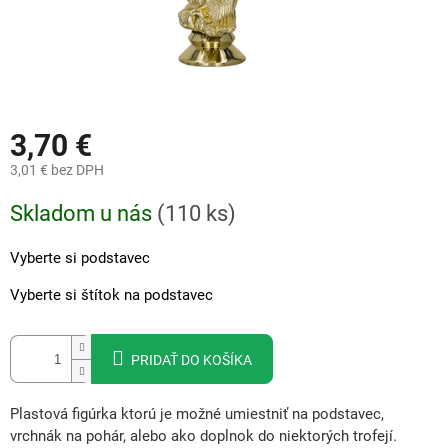
3,70 €
3,01 €
bez DPH
Jednotková
Skladom u nás
(
110 ks
)
cena:
Vyberte si podstavec
Vyberte si štítok na podstavec
PRIDAŤ DO KOŠÍKA
Plastová figúrka ktorú je možné umiestniť na podstavec,
vrchnák na pohár, alebo ako doplnok do niektorých trofejí.