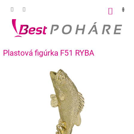
Prejsť
na
NÁKU
obsah
KOŠÍK
Plastová figúrka F51 RYBA