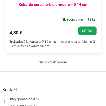
Kokarda červeno-bielo-modrá - Ø 14 cm
Skladom u nás
(
412 ks
)
DETAIL
4,80 €
Trojradová kokarda o Ø 14 cm s priestorom na emblém o Ø
6 cm. Dĺžka kokardy: 36 cm.
16
položiek celkom
O
v
l
Z
á
á
d
p
a
ä
Kontakt
c
t
i
i
info
@
poharebest.sk
e
e
p
(+421) 902 555 230