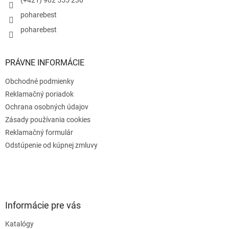
r
poharebest
v
k
poharebest
y
v
ý
PRÁVNE INFORMÁCIE
p
i
Obchodné podmienky
s
u
Reklamačný poriadok
Ochrana osobných údajov
Zásady používania cookies
Reklamačný formulár
Odstúpenie od kúpnej zmluvy
Informácie pre vás
Katalógy