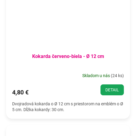
Kokarda červeno-biela - Ø 12 cm
Skladom u nás
(
24 ks
)
DETAIL
4,80 €
Dvojradová kokarda o Ø 12 cm s priestorom na emblém o Ø
5 cm. Dĺžka kokardy: 30 cm.