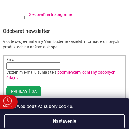
Sledovať na Instagrame
Odoberať newsletter
Vložte svoj e-mail a my Vám budeme zasielať informácie o nových
produktoch na našom e-shope.
Email
Vložením e-mailu súhlasíte s
podmienkami ochrany osobných
údajov
PRIHLÁSIŤ SA
Tento web používa súbory cookie.
Zobraziť
e
Vytvoril Shoptet
Nastavenie
00