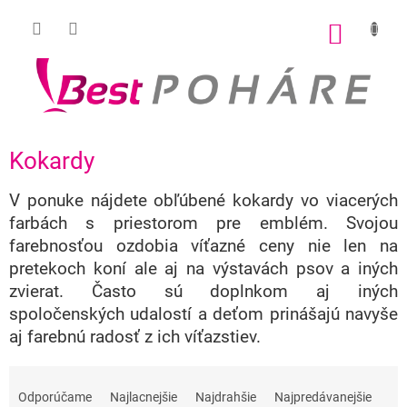
Prejsť
na
NÁKU
obsah
KOŠÍK
Kokardy
V ponuke nájdete obľúbené kokardy vo viacerých
farbách s priestorom pre emblém. Svojou
farebnosťou ozdobia víťazné ceny nie len na
pretekoch koní ale aj na výstavách psov a iných
zvierat. Často sú doplnkom aj iných
spoločenských udalostí a deťom prinášajú navyše
aj farebnú radosť z ich víťazstiev.
R
a
Odporúčame
Najlacnejšie
Najdrahšie
Najpredávanejšie