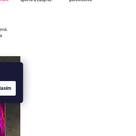
ená.
va
lasím