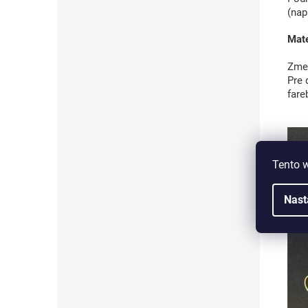
(nap
Mate
Zmen
Pre 
fare
Tento 
Nast