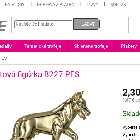
KATALÓGY
DOPRAVA A PLATBA
ZĽAVY
KONTAKT
HĽADAŤ
daily
Tematické trofeje
Sklenené trofeje
Plakety
 PES
tová figúrka B227 PES
2,30
1,87 €
be
Jednotk
Skla
cena:
Vyberte 
Vyberte s