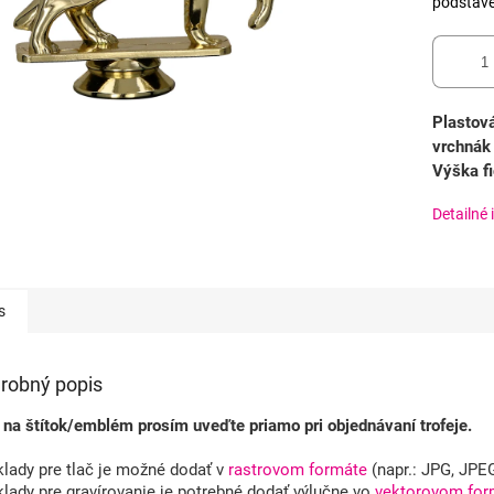
podstav
Plastová
vrchnák 
Výška fi
Detailné 
s
robný popis
 na štítok/emblém prosím uveďte priamo pri objednávaní trofeje.
lady pre tlač je možné dodať v
rastrovom formáte
(napr.: JPG, JPE
lady pre gravírovanie je potrebné dodať výlučne vo
vektorovom for