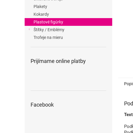
Plakety
Kokardy
Plastové figúrky
Štítky / Emblémy
Trofeje na mieru
Prijímame online platby
Popi
Pod
Facebook
Text
Podk
Podk