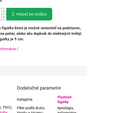
ec
PRIDAŤ DO KOŠÍKA
 figúrka ktorú je možné umiestniť na podstavec,
na pohár, alebo ako doplnok do niektorých trofejí.
gúrky je 9 cm.
informácie
Dodatočné parametre
Plastové
Kategória
:
figúrky
G, PNG).
Filter podľa druhu
kynológia,
máte
športu a záujmu:
:
poľovníctvo