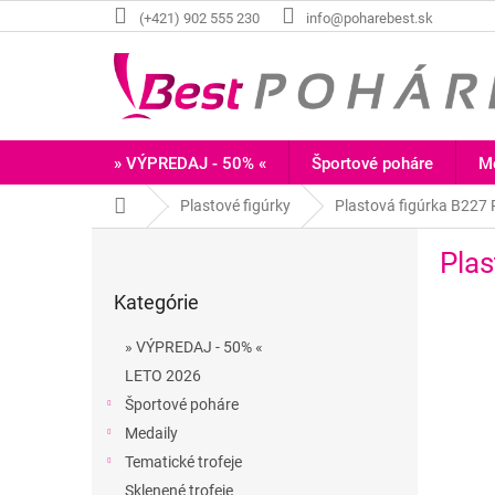
Prejsť
(+421) 902 555 230
info@poharebest.sk
na
obsah
» VÝPREDAJ - 50% «
Športové poháre
Me
Domov
Plastové figúrky
Plastová figúrka B227
B
Plas
o
Preskočiť
č
Kategórie
kategórie
n
ý
» VÝPREDAJ - 50% «
p
LETO 2026
a
Športové poháre
n
e
Medaily
l
Tematické trofeje
Sklenené trofeje