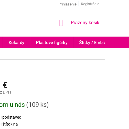
Registrácia
Prihlásenie
NÁKUPNÝ
Prázdny košík
KOŠÍK
Kokardy
Plastové figúrky
Štítky / Emblémy
Tr
 €
z DPH
ová
dom u nás
(
109 ks
)
si podstavec
i štítok na