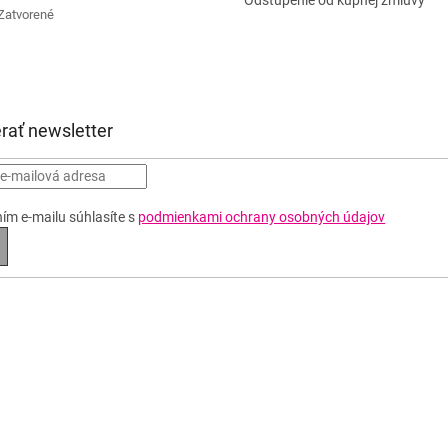
Odstúpenie od kúpnej zmluvy
Zatvorené
rať newsletter
ím e-mailu súhlasíte s
podmienkami ochrany osobných údajov
RIHLÁSIŤ
A