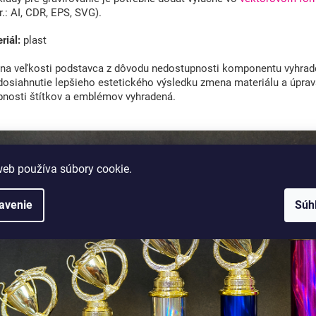
r.: AI, CDR, EPS, SVG).
riál:
plast
a veľkosti podstavca z dôvodu nedostupnosti komponentu vyhrad
dosiahnutie lepšieho estetického výsledku zmena materiálu a úpra
bnosti štítkov a emblémov vyhradená.
web používa súbory cookie.
avenie
Súh