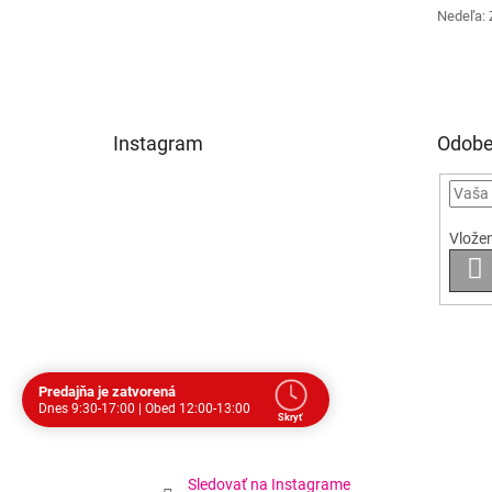
Nedeľa: 
Instagram
Odobe
Vložen
P
S
Predajňa je zatvorená
Dnes 9:30-17:00 | Obed 12:00-13:00
Skryť
Dohodnite si stretnutie
Dnes
Prestávka
Sledovať na Instagrame