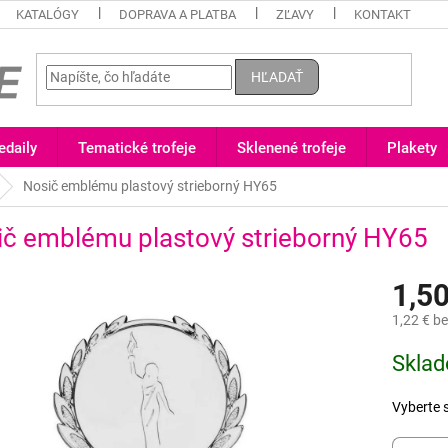
KATALÓGY
DOPRAVA A PLATBA
ZĽAVY
KONTAKT
HĽADAŤ
daily
Tematické trofeje
Sklenené trofeje
Plakety
Nosič emblému plastový strieborný HY65
ič emblému plastový strieborný HY65
1,50
1,22 €
be
Jednotk
Skla
cena:
Vyberte 