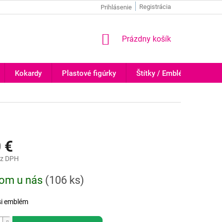
Registrácia
Prihlásenie
NÁKUPNÝ
Prázdny košík
KOŠÍK
Kokardy
Plastové figúrky
Štítky / Emblémy
Tr
 €
z DPH
ová
dom u nás
(
106 ks
)
si emblém