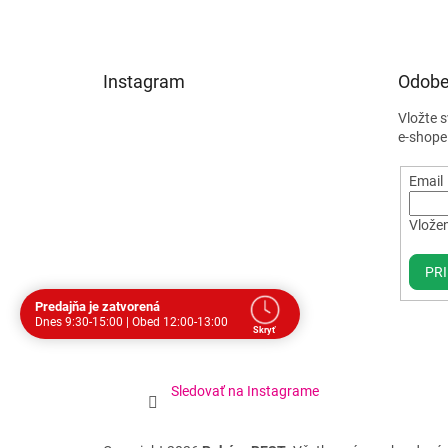
Instagram
Odobe
Vložte 
e-shope
Email
Vložen
PRI
Predajňa je zatvorená
Dnes 9:30-15:00 | Obed 12:00-13:00
Skryť
Dohodnite si stretnutie
Dnes
Prestávka
Sledovať na Instagrame
Po
9:30 - 17:00
12:00 - 13:00
Ut
9:30 - 17:00
12:00 - 13:00
St
9:30 - 17:00
12:00 - 13:00