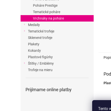
Poháre Prestige
Tematické poháre
Vrchnáky na poháre
Medaily
Tematické trofeje
Sklenené trofeje
Plakety
Kokardy
Plastové figúrky
Popi
Štítky / Emblémy
Trofeje na mieru
Pod
Plas
Prijímame online platby
Tento 