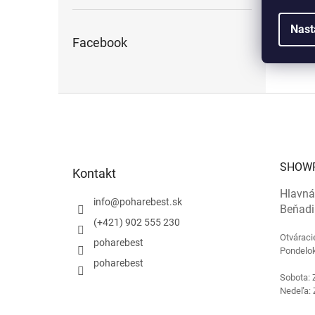
Nast
Facebook
Z
á
p
ä
t
SHOW
Kontakt
i
e
Hlavná
info
@
poharebest.sk
Beňadi
(+421) 902 555 230
Otváraci
poharebest
Pondelok
poharebest
Sobota: 
Nedeľa: 