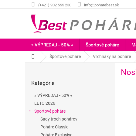
Prejsť
(+421) 902 555 230
info@poharebest.sk
na
obsah
» VÝPREDAJ - 50% «
Športové poháre
Me
Domov
Športové poháre
Vrchnáky na poháre
B
Nos
o
Preskočiť
č
Kategórie
kategórie
n
ý
» VÝPREDAJ - 50% «
p
LETO 2026
a
Športové poháre
n
e
Sady troch pohárov
l
Poháre Classic
Poháre Exclusive