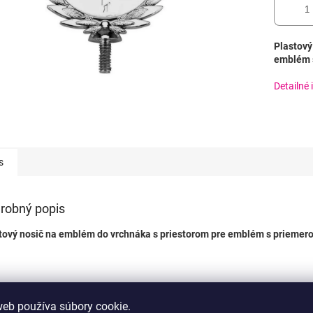
Plastový
emblém s
Detailné 
s
robný popis
tový nosič na emblém do vrchnáka s priestorom pre emblém s priemer
web používa súbory cookie.