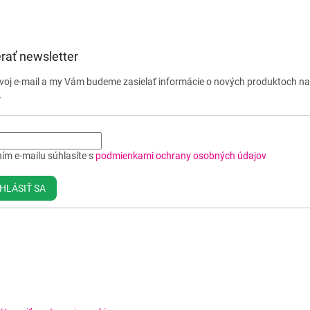
rať newsletter
svoj e-mail a my Vám budeme zasielať informácie o nových produktoch n
.
ím e-mailu súhlasíte s
podmienkami ochrany osobných údajov
HLÁSIŤ SA