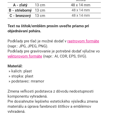
A - zlatý
13 cm
48 x 14 mm
B - strieborný
13 cm
48 x 14 mm
C - bronzový
13 cm
48 x 14 mm
Text na štítok/emblém prosím uveďte priamo pri
objednávaní pohára.
Podklady pre tlač je možné dodať v
rastrovom formáte
(napr.: JPG, JPEG, PNG).
Podklady pre gravírovanie je potrebné dodať výlučne vo
vektorovom formáte
(napr.: AI, CDR, EPS, SVG).
Materiál:
» kalich: plast
» stopka: plast
» podstavec: mramor
Zmena veľkosti podstavca z dôvodu nedostupnosti
komponentu vyhradená.
Pre dosiahnutie lepšieho estetického výsledku zmena
materiálu a úprava farebnosti štítkov a emblémov
vyhradená.