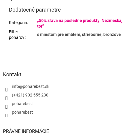
Dodatočné parametre
„50% zľava na posledné produkty! Nezmeškaj
Kategória
:
to!“
Filter
s miestom pre emblém, strieborné, bronzové
pohárov:
:
Z
á
p
ä
Kontakt
t
i
info
@
poharebest.sk
e
(+421) 902 555 230
poharebest
poharebest
PRÁVNE INFORMÁCIE