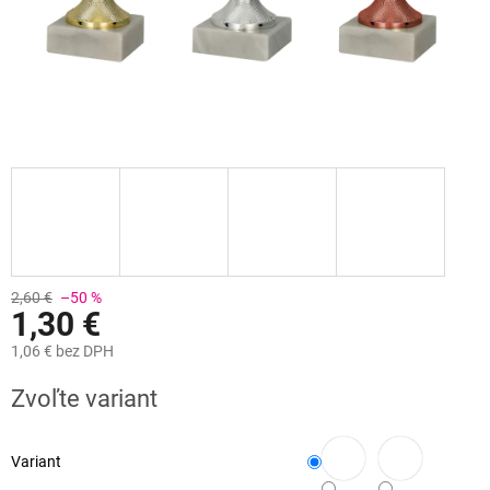
2,60 €
–50 %
1,30 €
1,06 €
bez DPH
Jednotková
Zvoľte variant
cena:
Variant