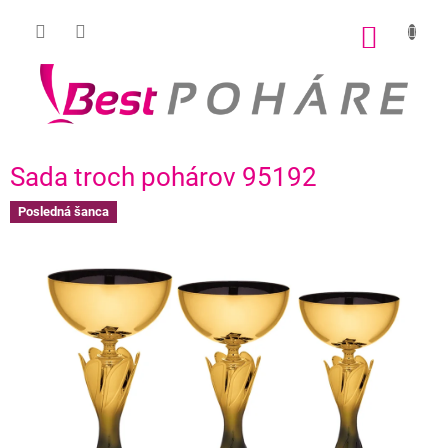
Prejsť
na
NÁKU
obsah
KOŠÍK
Sada troch pohárov 95192
Posledná šanca