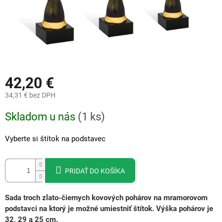
42,20 €
34,31 €
bez DPH
Jednotková
Skladom u nás
(
1 ks
)
cena:
Vyberte si štítok na podstavec
PRIDAŤ DO KOŠÍKA
Sada troch zlato-čiernych kovových pohárov na mramorovom
podstavci na ktorý je možné umiestniť ští
tok.
Výška pohárov je
32, 29 a 25 cm.