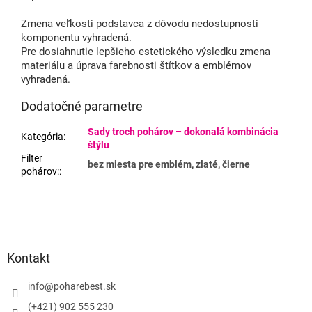
Zmena veľkosti podstavca z dôvodu nedostupnosti
komponentu vyhradená.
Pre dosiahnutie lepšieho estetického výsledku zmena
materiálu a úprava farebnosti štítkov a emblémov
vyhradená.
Dodatočné parametre
Sady troch pohárov – dokonalá kombinácia
Kategória
:
štýlu
Filter
bez miesta pre emblém, zlaté, čierne
pohárov:
:
Z
á
p
ä
Kontakt
t
i
info
@
poharebest.sk
e
(+421) 902 555 230