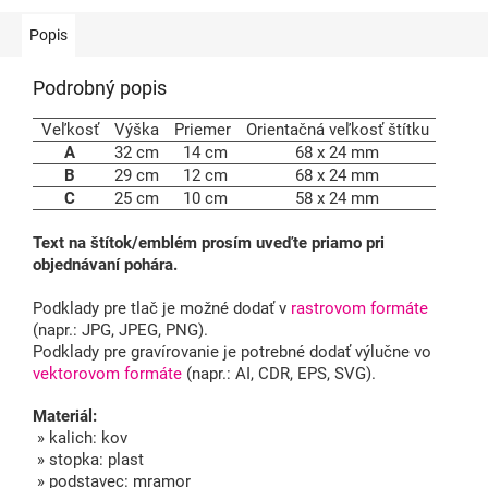
Popis
Podrobný popis
Veľkosť
Výška
Priemer
Orientačná veľkosť štítku
A
32 cm
14 cm
68 x 24 mm
B
29 cm
12 cm
68 x 24 mm
C
25 cm
10 cm
58 x 24 mm
Text na štítok/emblém prosím uveďte priamo pri
objednávaní pohára.
Podklady pre tlač je možné dodať v
rastrovom formáte
(napr.: JPG, JPEG, PNG).
Podklady pre gravírovanie je potrebné dodať výlučne vo
vektorovom formáte
(napr.: AI, CDR, EPS, SVG).
Materiál:
» kalich: kov
» stopka: plast
» podstavec: mramor