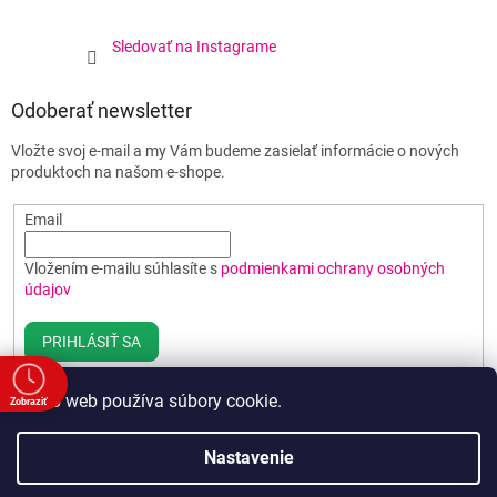
Sledovať na Instagrame
Odoberať newsletter
Vložte svoj e-mail a my Vám budeme zasielať informácie o nových
produktoch na našom e-shope.
Email
Vložením e-mailu súhlasíte s
podmienkami ochrany osobných
údajov
PRIHLÁSIŤ SA
Tento web používa súbory cookie.
Zobraziť
e
Vytvoril Shoptet
Nastavenie
00