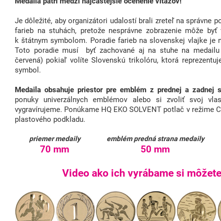
Medaila patrí medzi najčastejšie ocenenie víťazov!
Je dôležité, aby organizátori udalostí brali zreteľ na správne 
farieb na stuhách, pretože nesprávne zobrazenie môže byť
k štátnym symbolom. Poradie farieb na slovenskej vlajke je 
Toto poradie musí byť zachované aj na stuhe na medailu (
červená) pokiaľ volíte Slovenskú trikolóru, ktorá reprezent
symbol.
Medaila obsahuje priestor pre emblém z prednej a zadnej s
ponuky univerzálnych emblémov alebo si zvoliť svoj vlas
vygravírujeme. Ponúkame HQ EKO SOLVENT potlač v režime C
plastového podkladu.
priemer medaily
emblém predná strana medaily
70 mm
50 mm
Video ako ich vyrábame si môžete 