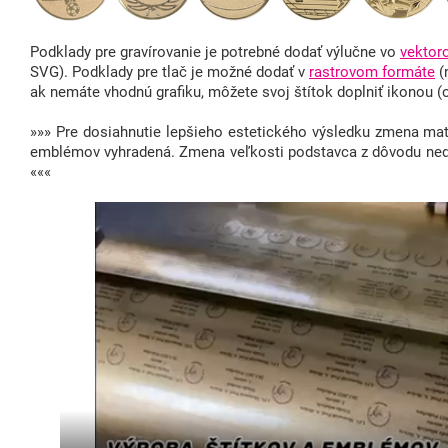
Podklady pre gravírovanie je potrebné dodať výlučne vo
vektor
SVG). Podklady pre tlač je možné dodať v
rastrovom formáte
(
ak nemáte vhodnú grafiku, môžete svoj štítok doplniť ikonou 
»»» Pre dosiahnutie lepšieho estetického výsledku zmena mate
emblémov vyhradená. Zmena veľkosti podstavca z dôvodu ne
«««