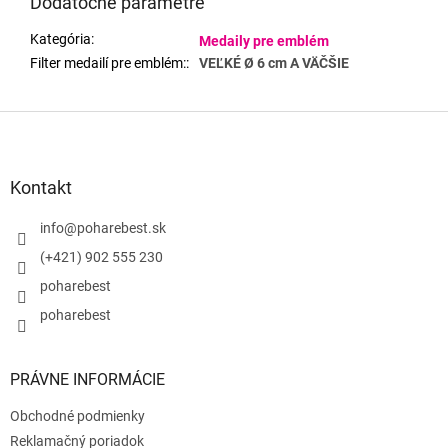
Dodatočné parametre
Kategória
:
Medaily pre emblém
Filter medailí pre emblém:
:
VEĽKÉ Ø 6 cm A VÄČŠIE
Z
á
p
ä
Kontakt
t
i
info
@
poharebest.sk
e
(+421) 902 555 230
poharebest
poharebest
PRÁVNE INFORMÁCIE
Obchodné podmienky
Reklamačný poriadok