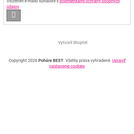
Vložením e-mailu súhlasíte s
podmienkami ochrany osobných
údajov
PRIHLÁSIŤ
SA
Vytvoril Shoptet
Copyright 2026
Poháre BEST
. Všetky práva vyhradené.
Upraviť
nastavenie cookies