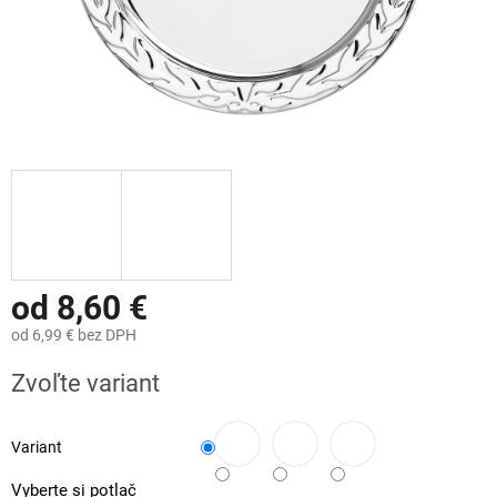
od
8,60 €
od
6,99 €
bez DPH
Jednotková
Zvoľte variant
cena:
Variant
Vyberte si potlač