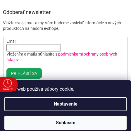
Odoberať newsletter
Vložte svoj e-mail a my Vám budeme zasielať informácie o nových
produktoch na našom e-shope.
Email
Vložením e-mailu súhlasíte s
podmienkami ochrany osobných
údajov
PRIHLÁSIŤ SA
Tento web používa súbory cookie.
Zobraziť
e
Vytvoril Shoptet
Nastavenie
a
:00
00
Copyright 2026
Poháre BEST
. Všetky práva vyhradené.
Upraviť
00
Súhlasím
nastavenie cookies
00