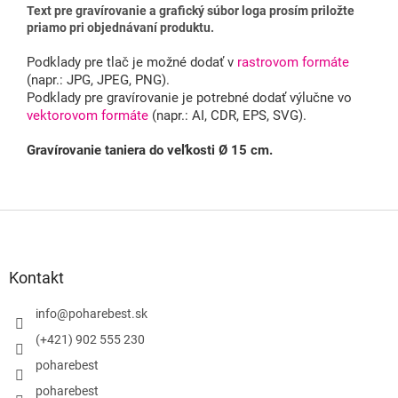
Text
pre gravírovanie a grafický súbor loga prosím priložte
priamo pri objednávaní produktu.
Podklady pre tlač je možné dodať v
rastrovom formáte
(napr.: JPG, JPEG, PNG).
Podklady pre gravírovanie je potrebné dodať výlučne vo
vektorovom formáte
(napr.: AI, CDR, EPS, SVG).
Gravírovanie taniera do veľkosti Ø 15 cm.
Z
á
p
ä
Kontakt
t
i
info
@
poharebest.sk
e
(+421) 902 555 230
poharebest
poharebest