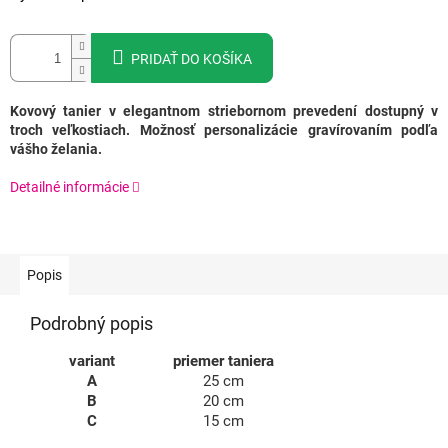
PRIDAŤ DO KOŠÍKA
Kovový tanier v elegantnom striebornom prevedení dostupný v
troch veľkostiach. Možnosť personalizácie gravírovaním podľa
vášho želania.
Detailné informácie
Popis
Podrobný popis
variant
priemer taniera
A
25 cm
B
20 cm
C
15 cm