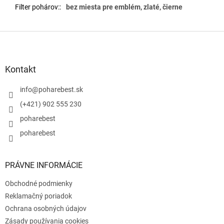
Filter pohárov:
:
bez miesta pre emblém, zlaté, čierne
Z
á
p
ä
Kontakt
t
i
info
@
poharebest.sk
e
(+421) 902 555 230
poharebest
poharebest
PRÁVNE INFORMÁCIE
Obchodné podmienky
Reklamačný poriadok
Ochrana osobných údajov
Zásady používania cookies