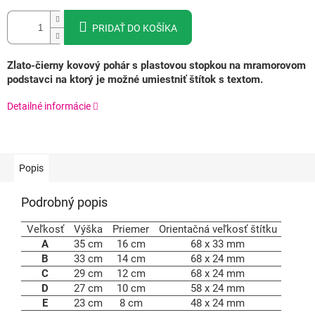
PRIDAŤ DO KOŠÍKA
Zlato-čierny kovový pohár s plastovou stopkou na mramorovom
podstavci na ktorý je možné umiestniť štítok s textom.
Detailné informácie
Popis
Podrobný popis
Veľkosť
Výška
Priemer
Orientačná veľkosť štítku
A
35 cm
16 cm
68 x 33 mm
B
33 cm
14 cm
68 x 24 mm
C
29 cm
12 cm
68 x 24 mm
D
27 cm
10 cm
58 x 24 mm
E
23 cm
8 cm
48 x 24 mm