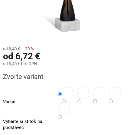
od 8,40 €
–20 %
od
6,72 €
od
5,46 €
bez DPH
Jednotková
Zvoľte variant
cena:
Variant
Vyberte si štítok na
podstavec