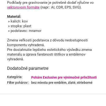
Podklady pre gravírovanie je potrebné dodať výlučne vo
vektorovom formáte
(napr.: AI, CDR, EPS, SVG).
Materiál:
» kalich: kov
» stopka: plast
» podstavec: mramor
Zmena veľkosti podstavca z dôvodu nedostupnosti
komponentu vyhradená.
Pre dosiahnutie lepšieho estetického výsledku zmena
materiálu a úprava farebnosti štítkov a emblémov
vyhradená.
Dodatočné parametre
Kategória
:
Poháre Exclusive pre výnimočné príležitosti
Filter pohárov:
:
bez miesta pre emblém, zlaté, strieborné
Z
á