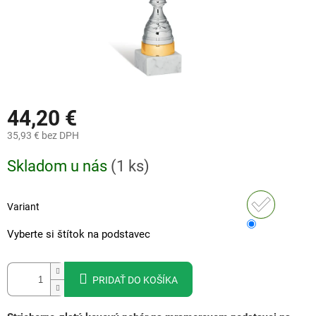
44,20 €
35,93 €
bez DPH
Jednotková
Skladom u nás
(
1 ks
)
cena:
Variant
Vyberte si štítok na podstavec
PRIDAŤ DO KOŠÍKA