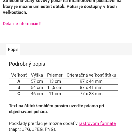
Strieborno-zlatý kovový pohár na mramorovom podstavci na
ktorý je možné umiestniť štítok. Pohár je dostupný v troch
veľkostiach.
Detailné informácie
Popis
Podrobný popis
Veľkosť
Výška
Priemer
Orientačná veľkosť štítku
A
57 cm
13 cm
97 x 44 mm
B
54 cm
11,5 cm
87 x 41 mm
C
46 cm
11 cm
77 x 33 mm
Text na štítok/emblém prosím uveďte priamo pri
objednávaní pohára.
Podklady pre tlač je možné dodať v
rastrovom formáte
(napr.: JPG, JPEG, PNG).