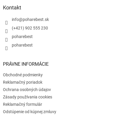
p
ä
Kontakt
t
i
info
@
poharebest.sk
e
(+421) 902 555 230
poharebest
poharebest
PRÁVNE INFORMÁCIE
Obchodné podmienky
Reklamačný poriadok
Ochrana osobných údajov
Zásady používania cookies
Reklamačný formulár
Odstúpenie od kúpnej zmluvy