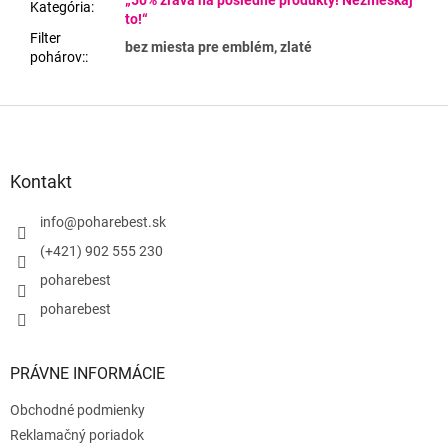
„50% zľava na posledné produkty! Nezmeškaj
Kategória
:
to!“
Filter
bez miesta pre emblém, zlaté
pohárov:
:
Z
á
p
ä
Kontakt
t
i
info
@
poharebest.sk
e
(+421) 902 555 230
poharebest
poharebest
PRÁVNE INFORMÁCIE
Obchodné podmienky
Reklamačný poriadok