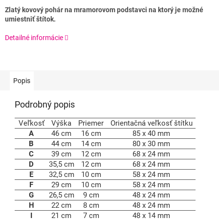
Zlatý kovový pohár na mramorovom podstavci na ktorý je možné
umiestniť štítok.
Detailné informácie
Popis
Podrobný popis
Veľkosť
Výška
Priemer
Orientačná veľkosť štítku
A
46 cm
16 cm
85 x 40 mm
B
44 cm
14 cm
80 x 30 mm
C
39 cm
12 cm
68 x 24 mm
D
35,5 cm
12 cm
68 x 24 mm
E
32,5 cm
10 cm
58 x 24 mm
F
29 cm
10 cm
58 x 24 mm
G
26,5 cm
9 cm
48 x 24 mm
H
22 cm
8 cm
48 x 24 mm
I
21 cm
7 cm
48 x 14 mm