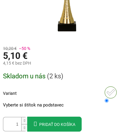
10,20 €
–50 %
5,10 €
4,15 €
bez DPH
Jednotková
Skladom u nás
(
2 ks
)
cena:
Variant
Vyberte si štítok na podstavec
PRIDAŤ DO KOŠÍKA