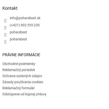
p
ä
Kontakt
t
i
info
@
poharebest.sk
e
(+421) 902 555 230
poharebest
poharebest
PRÁVNE INFORMÁCIE
Obchodné podmienky
Reklamačný poriadok
Ochrana osobných údajov
Zásady používania cookies
Reklamačný formulár
Odstúpenie od kúpnej zmluvy