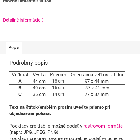
možné umiestniť štítok.
Detailné informácie
Popis
Podrobný popis
Veľkosť
Výška
Priemer
Orientačná veľkosť štítku
A
44 cm
18 cm
97 x 44 mm
B
40 cm
16 cm
87 x 41 mm
C
35 cm
14 cm
77 x 37 mm
Text na štítok/emblém prosím uveďte priamo pri
objednávaní pohára.
Podklady pre tlač je možné dodať v
rastrovom formáte
(napr.: JPG, JPEG, PNG).
Podklady pre gravírovanie je potrebné dodať výlučne vo