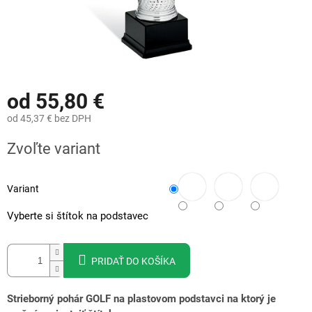
od
55,80 €
od
45,37 €
bez DPH
Jednotková
Zvoľte variant
cena:
Variant
Vyberte si štítok na podstavec
PRIDAŤ DO KOŠÍKA
Strieborný pohár GOLF na plastovom podstavci na ktorý je