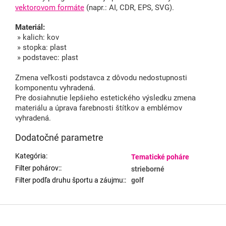
vektorovom formáte
(napr.: AI, CDR, EPS, SVG).
Materiál:
» kalich: kov
» stopka: plast
» podstavec: plast
Zmena veľkosti podstavca z dôvodu nedostupnosti
komponentu vyhradená.
Pre dosiahnutie lepšieho estetického výsledku zmena
materiálu a úprava farebnosti štítkov a emblémov
vyhradená.
Dodatočné parametre
Kategória
:
Tematické poháre
Filter pohárov:
:
strieborné
Filter podľa druhu športu a záujmu:
:
golf
Z
á