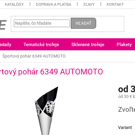
KATALÓGY
DOPRAVA A PLATBA
ZĽAVY
KONTAKT
HĽADAŤ
daily
Tematické trofeje
Sklenené trofeje
Plakety
Športový pohár 6349 AUTOMOTO
rtový pohár 6349 AUTOMOTO
od
3
od
30 €
b
Jednotk
Zvoľt
cena:
Variant