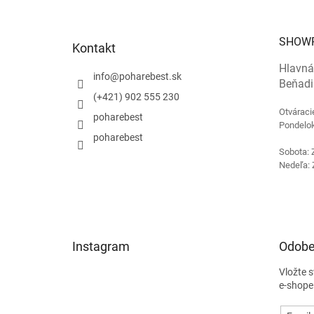
p
ä
t
SHOW
Kontakt
i
e
Hlavná
info
@
poharebest.sk
Beňadi
(+421) 902 555 230
Otváraci
poharebest
Pondelok
poharebest
Sobota: 
Nedeľa: 
Instagram
Odobe
Vložte 
e-shope