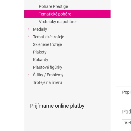
Poháre Prestige
Tematické poháre
Vrchnáky na poháre
Medaily
Tematické trofeje
Sklenené trofeje
Plakety
Kokardy
Plastové figúrky
Štítky / Emblémy
Trofeje na mieru
Popi
Prijímame online platby
Pod
Ve