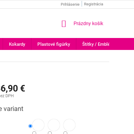
Registrácia
Prihlásenie
NÁKUPNÝ
Prázdny košík
KOŠÍK
Kokardy
Plastové figúrky
Štítky / Emblémy
Tr
6,90 €
ez DPH
ová
e variant