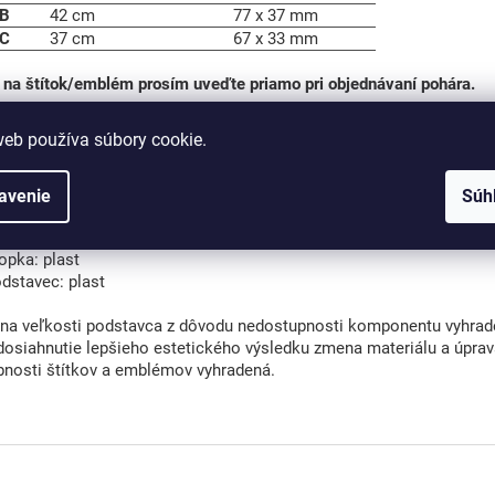
B
42 cm
77 x 37 mm
C
37 cm
67 x 33 mm
 na štítok/emblém prosím uveďte priamo pri objednávaní pohára.
lady pre tlač je možné dodať v
rastrovom formáte
(napr.: JPG, JPE
web používa súbory cookie.
lady pre gravírovanie je potrebné dodať výlučne vo
vektorovom for
r.: AI, CDR, EPS, SVG).
avenie
Súh
riál:
lich: kov
opka: plast
dstavec: plast
a veľkosti podstavca z dôvodu nedostupnosti komponentu vyhrad
dosiahnutie lepšieho estetického výsledku zmena materiálu a úpra
bnosti štítkov a emblémov vyhradená.