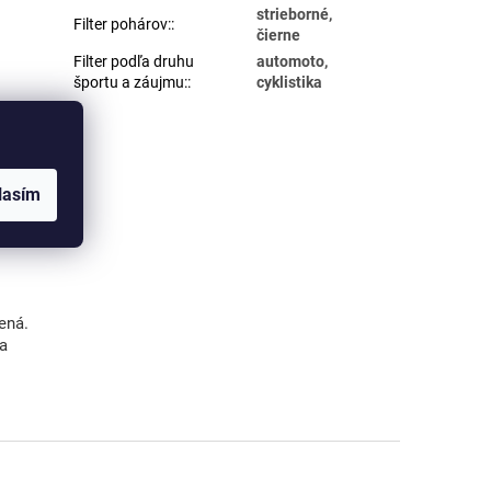
strieborné,
Filter pohárov:
:
čierne
Filter podľa druhu
automoto,
športu a záujmu:
:
cyklistika
G, PNG).
máte
lasím
ená.
va