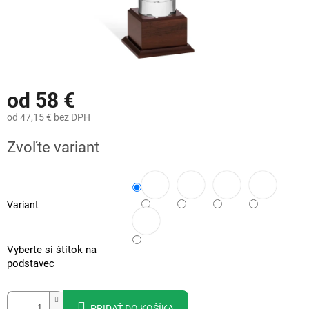
od
58 €
od
47,15 €
bez DPH
Jednotková
Zvoľte variant
cena:
Variant
Vyberte si štítok na
podstavec
PRIDAŤ DO KOŠÍKA