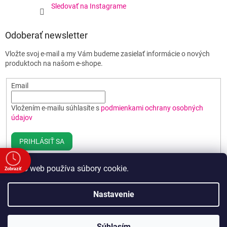
Sledovať na Instagrame
Odoberať newsletter
Vložte svoj e-mail a my Vám budeme zasielať informácie o nových
produktoch na našom e-shope.
Email
Vložením e-mailu súhlasíte s
podmienkami ochrany osobných
údajov
PRIHLÁSIŤ SA
Tento web používa súbory cookie.
Zobraziť
e
Vytvoril Shoptet
Nastavenie
00
00
Copyright 2026
Poháre BEST
. Všetky práva vyhradené.
Upraviť
00
Súhlasím
nastavenie cookies