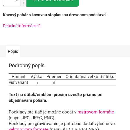
Kovový pohár s kovovou stopkou na drevenom podstavci.
Detailné informácie
Popis
Podrobný popis
Variant
Výška
Priemer
Orientačná veľkosť štítku
viď variant
h
d
Text na štítok/emblém prosím uveďte priamo pri
objednávaní pohára.
Podklady pre tlač je možné dodať v
rastrovom formáte
(napr.: JPG, JPEG, PNG).
Podklady pre gravírovanie je potrebné dodať výlučne vo
vektorovom formáte
(napr.: AI, CDR, EPS, SVG).