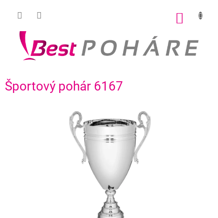
Prejsť
na
NÁKU
obsah
KOŠÍK
Športový pohár 6167