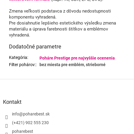
Zmena veľkosti podstavca z dôvodu nedostupnosti
komponentu vyhradená.
Pre dosiahnutie lepšieho estetického výsledku zmena
materiálu a úprava farebnosti štítkov a emblémov
vyhradená.
Dodatočné parametre
Kategória
:
Poháre Prestige pre najvyššie ocenenia
Filter pohárov:
:
bez miesta pre emblém, strieborné
Z
á
p
ä
Kontakt
t
i
info
@
poharebest.sk
e
(+421) 902 555 230
poharebest