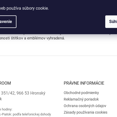
lady pre tlač je možné dodať v
rastrovom formáte
(napr.: JPG, JPE
web používa súbory cookie.
lady pre gravírovanie je potrebné dodať výlučne vo
vektorovom for
r.: AI, CDR, EPS, SVG).
avenie
Súh
a veľkosti podstavca z dôvodu nedostupnosti komponentu vyhrad
dosiahnutie lepšieho estetického výsledku zmena materiálu a úpra
bnosti štítkov a emblémov vyhradená.
ROOM
PRÁVNE INFORMÁCIE
 351/42, 966 53 Hronský
Obchodné podmienky
k
Reklamačný poriadok
Ochrana osobných údajov
e hodiny:
Zásady používania cookies
-Piatok: podľa telefonickej dohody