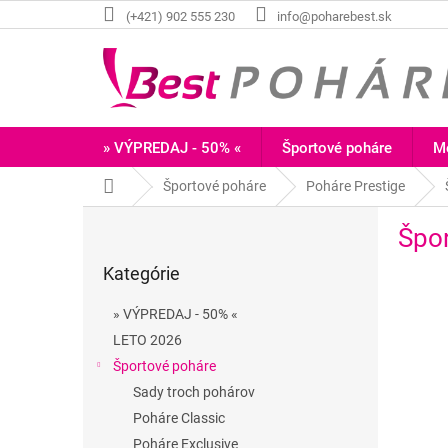
Prejsť
(+421) 902 555 230
info@poharebest.sk
na
obsah
» VÝPREDAJ - 50% «
Športové poháre
Me
Domov
Športové poháre
Poháre Prestige
B
Špo
o
Preskočiť
č
Kategórie
kategórie
n
ý
» VÝPREDAJ - 50% «
p
LETO 2026
a
Športové poháre
n
e
Sady troch pohárov
l
Poháre Classic
Poháre Exclusive