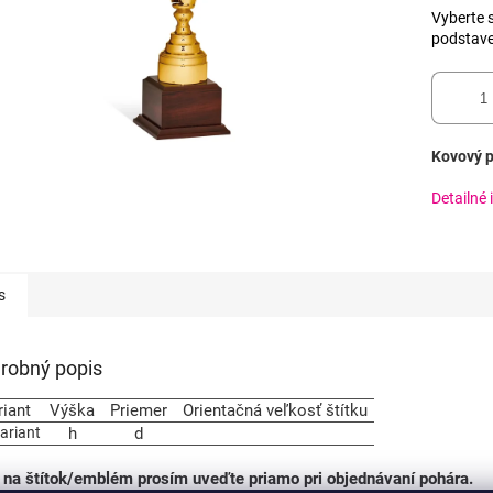
Vyberte s
podstav
Kovový p
Detailné 
s
robný popis
riant
Výška
Priemer
Orientačná veľkosť štítku
variant
h
d
 na štítok/emblém prosím uveďte priamo pri objednávaní pohára.