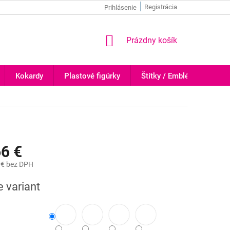
Registrácia
Prihlásenie
NÁKUPNÝ
Prázdny košík
KOŠÍK
Kokardy
Plastové figúrky
Štítky / Emblémy
Tr
6 €
 €
bez DPH
ová
e variant