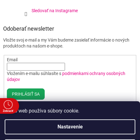
Sledovať na Instagrame
Odoberať newsletter
Vložte svoj e-mail a my Vám budeme zasielať informácie o nových
produktoch na našom e-shope.
Email
Vložením e-mailu súhlasíte s
podmienkami ochrany osobných
údajov
PRIHLÁSIŤ SA
Tento web používa súbory cookie.
Zobraziť
e
Vytvoril Shoptet
Nastavenie
00
00