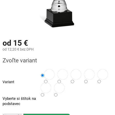
od
15 €
od
12,20 €
bez DPH
Jednotková
Zvoľte variant
cena:
Variant
Vyberte si štítok na
podstavec