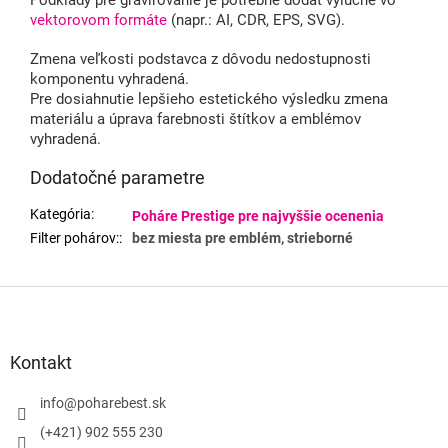
Podklady pre gravírovanie je potrebné dodať výlučne vo
vektorovom formáte
(napr.: AI, CDR, EPS, SVG).
Zmena veľkosti podstavca z dôvodu nedostupnosti
komponentu vyhradená.
Pre dosiahnutie lepšieho estetického výsledku zmena
materiálu a úprava farebnosti štítkov a emblémov
vyhradená.
Dodatočné parametre
Kategória
:
Poháre Prestige pre najvyššie ocenenia
Filter pohárov:
:
bez miesta pre emblém, strieborné
Z
á
p
ä
Kontakt
t
i
info
@
poharebest.sk
e
(+421) 902 555 230