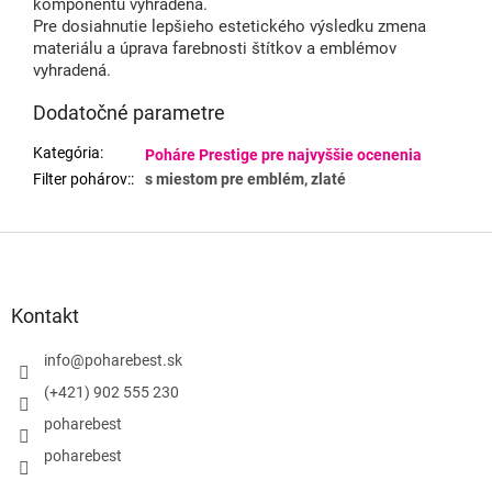
komponentu vyhradená.
Pre dosiahnutie lepšieho estetického výsledku zmena
materiálu a úprava farebnosti štítkov a emblémov
vyhradená.
Dodatočné parametre
Kategória
:
Poháre Prestige pre najvyššie ocenenia
Filter pohárov:
:
s miestom pre emblém, zlaté
Z
á
p
ä
Kontakt
t
i
info
@
poharebest.sk
e
(+421) 902 555 230
poharebest
poharebest