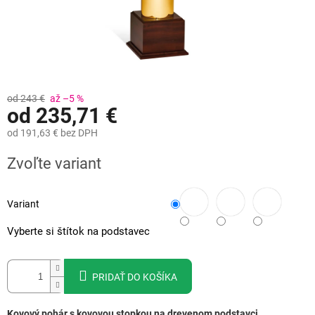
od 243 €
až –5 %
od
235,71 €
od
191,63 €
bez DPH
Jednotková
Zvoľte variant
cena:
Variant
Vyberte si štítok na podstavec
PRIDAŤ DO KOŠÍKA
Kovový pohár s kovovou stopkou na drevenom podstavci.