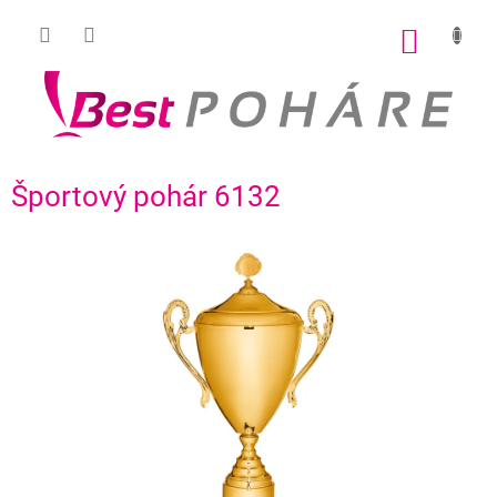
Prejsť
na
NÁKU
obsah
KOŠÍK
Športový pohár 6132