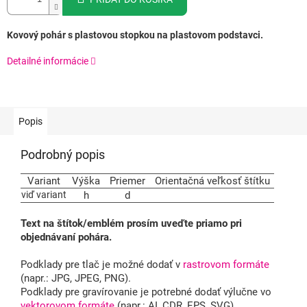
Kovový pohár s plastovou stopkou na plastovom podstavci.
Detailné informácie
Popis
Podrobný popis
Variant
Výška
Priemer
Orientačná veľkosť štítku
viď variant
h
d
Text na štítok/emblém prosím uveďte priamo pri
objednávaní pohára.
Podklady pre tlač je možné dodať v
rastrovom formáte
(napr.: JPG, JPEG, PNG).
Podklady pre gravírovanie je potrebné dodať výlučne vo
vektorovom formáte
(napr.: AI, CDR, EPS, SVG).