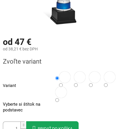
od
47 €
od
38,21 €
bez DPH
Jednotková
Zvoľte variant
cena:
Variant
Vyberte si štítok na
podstavec
PRIDAŤ DO KOŠÍKA