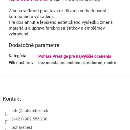
Zmena veľkosti podstavca z dôvodu nedostupnosti
komponentu vyhradená.
Pre dosiahnutie lepšieho estetického výsledku zmena
materiálu a úprava farebnosti štítkov a emblémov
vyhradená.
Dodatočné parametre
Kategória
:
Poháre Prestige pre najvyššie ocenenia
Filter pohárov:
:
bez miesta pre emblém, strieborné, modré
Z
á
p
ä
Kontakt
t
i
info
@
poharebest.sk
e
(+421) 902 555 230
poharebest