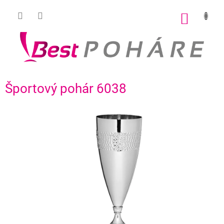
Prejsť
na
NÁKU
obsah
KOŠÍK
Športový pohár 6038