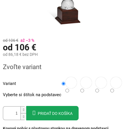
od 106 €
až –3 %
od
106 €
od
86,18 €
bez DPH
Jednotková
Zvoľte variant
cena:
Variant
Vyberte si štítok na podstavec
PRIDAŤ DO KOŠÍKA
Kovový pohár s plastovou stopkou na drevenom podstavci.