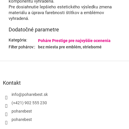
komponentu vyhradená.
Pre dosiahnutie lepšieho estetického výsledku zmena
materiálu a úprava farebnosti štítkov a emblémov
vyhradená.
Dodatočné parametre
Kategória
:
Poháre Prestige pre najvyššie ocenenia
Filter pohárov:
:
bez miesta pre emblém, strieborné
Z
á
p
ä
Kontakt
t
i
info
@
poharebest.sk
e
(+421) 902 555 230
poharebest
poharebest