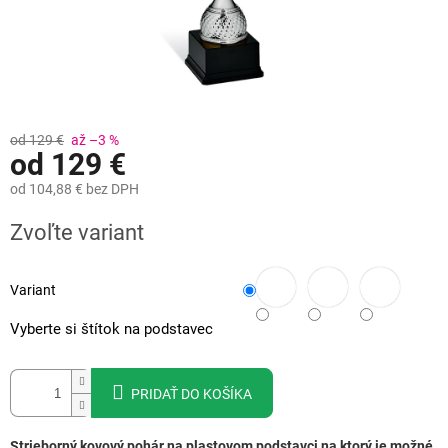
od 129 €
až –3 %
od
129 €
od
104,88 €
bez DPH
Jednotková
Zvoľte variant
cena:
Variant
Vyberte si štítok na podstavec
PRIDAŤ DO KOŠÍKA
Strieborný kovový pohár na plastovom podstavci na ktorý je možné