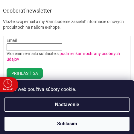
Odoberať newsletter
Vložte svoj e-mail a my Vám budeme zasielať informácie o nových
produktoch na našom e-shope.
Email
Vložením e-mailu súhlasíte s
podmienkami ochrany osobných
údajov
PRIHLÁSIŤ SA
Tento web používa súbory cookie.
Zobraziť
e
Vytvoril Shoptet
Nastavenie
00
00
Copyright 2026
Poháre BEST
. Všetky práva vyhradené.
Upraviť
00
Súhlasím
nastavenie cookies
00