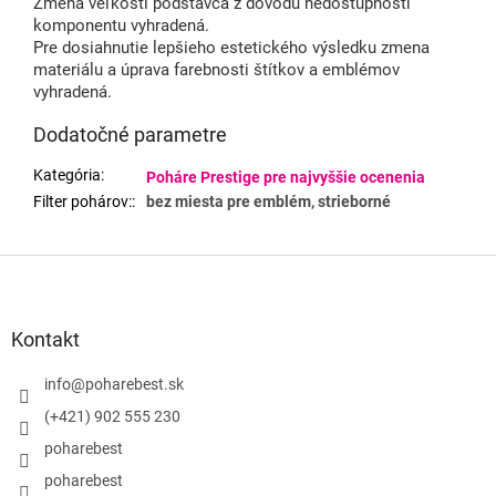
Zmena veľkosti podstavca z dôvodu nedostupnosti
komponentu vyhradená.
Pre dosiahnutie lepšieho estetického výsledku zmena
materiálu a úprava farebnosti štítkov a emblémov
vyhradená.
Dodatočné parametre
Kategória
:
Poháre Prestige pre najvyššie ocenenia
Filter pohárov:
:
bez miesta pre emblém, strieborné
Z
á
p
ä
Kontakt
t
i
info
@
poharebest.sk
e
(+421) 902 555 230
poharebest
poharebest