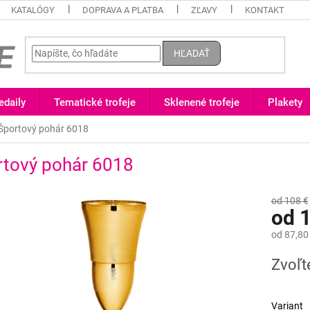
KATALÓGY
DOPRAVA A PLATBA
ZĽAVY
KONTAKT
HĽADAŤ
daily
Tematické trofeje
Sklenené trofeje
Plakety
Športový pohár 6018
rtový pohár 6018
od 108 €
od
1
od
87,80
Jednotk
Zvoľt
cena:
Variant