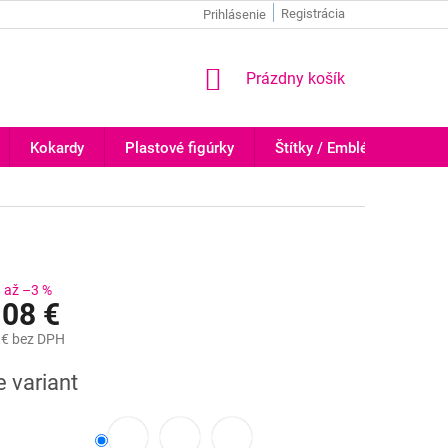
Registrácia
Prihlásenie
NÁKUPNÝ
Prázdny košík
KOŠÍK
Kokardy
Plastové figúrky
Štítky / Emblémy
Tr
až –3 %
08 €
 €
bez DPH
ová
e variant