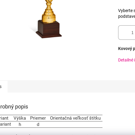
Vyberte s
podstav
Kovový p
Detailné 
s
robný popis
riant
Výška
Priemer
Orientačná veľkosť štítku
variant
h
d