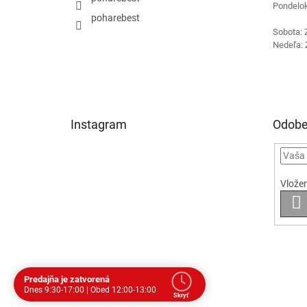
Pondelok
poharebest
Sobota: 
Nedeľa: 
Instagram
Odobe
Vložen
P
S
Predajňa je zatvorená
Dnes 9:30-17:00 | Obed 12:00-13:00
Skryť