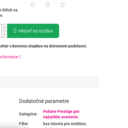
i štítok na
ec
PRIDAŤ DO KOŠÍKA
ohár s kovovou stopkou na drevenom podstavci.
informácie
Dodatočné parametre
Poháre Prestige pre
Kategória
:
najvyššie ocenenia
Filter
bez miesta pre emblém,