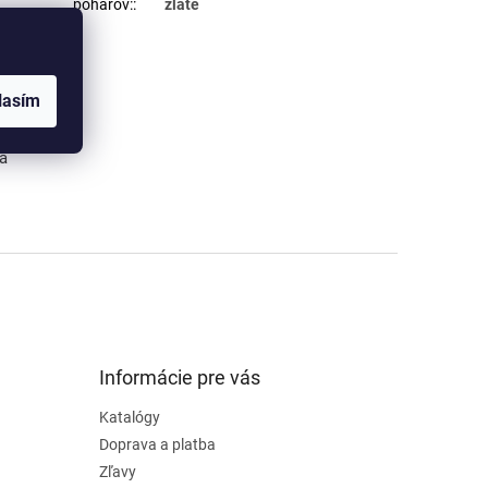
pohárov:
:
zlaté
G, PNG).
máte
lasím
ená.
va
Informácie pre vás
Katalógy
Doprava a platba
Zľavy