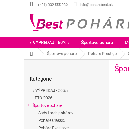
Prejsť
(+421) 902 555 230
info@poharebest.sk
na
obsah
» VÝPREDAJ - 50% «
Športové poháre
Me
Domov
Športové poháre
Poháre Prestige
B
Špo
o
Preskočiť
č
Kategórie
kategórie
n
ý
» VÝPREDAJ - 50% «
p
LETO 2026
a
Športové poháre
n
e
Sady troch pohárov
l
Poháre Classic
Poháre Exclusive