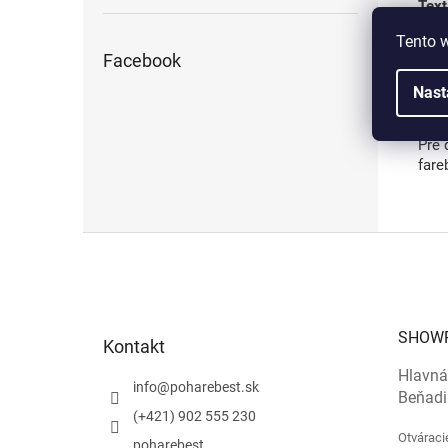
Text
Tento 
Podk
Facebook
Podk
(nap
Nast
Zmen
Pre 
fare
Z
á
p
ä
t
SHOW
Kontakt
i
e
Hlavná
info
@
poharebest.sk
Beňadi
(+421) 902 555 230
Otváraci
poharebest