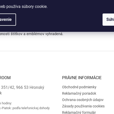
lady pre tlač je možné dodať v
rastrovom formáte
(napr.: JPG, JPE
web používa súbory cookie.
lady pre gravírovanie je potrebné dodať výlučne vo
vektorovom for
r.: AI, CDR, EPS, SVG).
avenie
Súh
a veľkosti podstavca z dôvodu nedostupnosti komponentu vyhrad
dosiahnutie lepšieho estetického výsledku zmena materiálu a úpra
bnosti štítkov a emblémov vyhradená.
ROOM
PRÁVNE INFORMÁCIE
 351/42, 966 53 Hronský
Obchodné podmienky
k
Reklamačný poriadok
Ochrana osobných údajov
e hodiny:
Zásady používania cookies
-Piatok: podľa telefonickej dohody
Reklamačný formulár