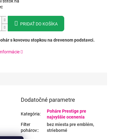
i štítok na
ec
PRIDAŤ DO KOŠÍKA
ohár s kovovou stopkou na drevenom podstavci.
informácie
Dodatočné parametre
Poháre Prestige pre
Kategória
:
najvyššie ocenenia
Filter
bez miesta pre emblém,
pohárov:
:
strieborné