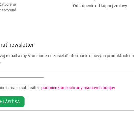
Zatvorené
Odstúpenie od kúpnej zmluvy
Zatvorené
rať newsletter
svoj e-mail a my Vám budeme zasielať informácie o nových produktoch n
.
ím e-mailu súhlasíte s
podmienkami ochrany osobných údajov
HLÁSIŤ SA