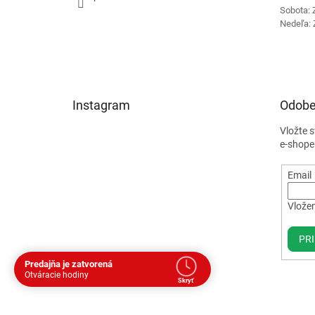
Sobota: 
Nedeľa: 
Instagram
Odobe
Vložte 
e-shope
Email
Vložen
PRI
Predajňa je zatvorená
Otváracie hodiny
Skryť
Dohodnite si stretnutie