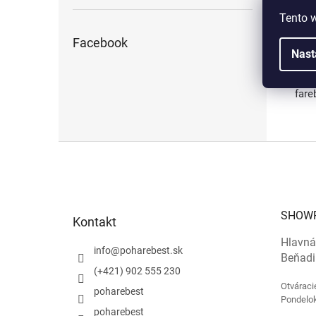
Podk
Tento 
Podk
(nap
Facebook
Nast
Zmen
Pre 
fare
Z
á
p
ä
t
SHOW
Kontakt
i
e
Hlavná
info
@
poharebest.sk
Beňadi
(+421) 902 555 230
Otváraci
poharebest
Pondelok
poharebest