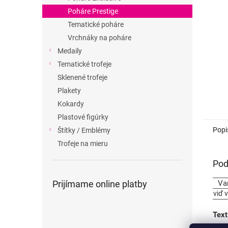
Poháre Prestige
Tematické poháre
Vrchnáky na poháre
Medaily
Tematické trofeje
Sklenené trofeje
Plakety
Kokardy
Plastové figúrky
Popi
Štítky / Emblémy
Trofeje na mieru
Pod
Prijímame online platby
Va
viď 
Text