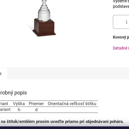
Vyberte s
podstav
Kovový p
Detailné 
s
robný popis
riant
Výška
Priemer
Orientačná veľkosť štítku
variant
h
d
 na štítok/emblém prosím uveďte priamo pri objednávaní pohára.