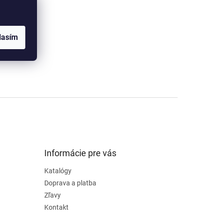
G, PNG).
máte
lasím
ená.
va
Informácie pre vás
Katalógy
Doprava a platba
Zľavy
Kontakt