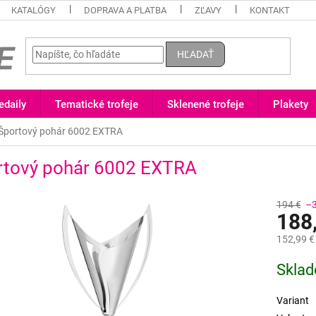
KATALÓGY
DOPRAVA A PLATBA
ZĽAVY
KONTAKT
HĽADAŤ
daily
Tematické trofeje
Sklenené trofeje
Plakety
Športový pohár 6002 EXTRA
rtový pohár 6002 EXTRA
194 €
–
188
152,99 €
Jednotk
Sklad
cena:
Variant