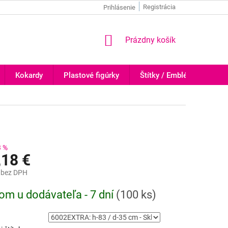
Registrácia
Prihlásenie
NÁKUPNÝ
Prázdny košík
KOŠÍK
Kokardy
Plastové figúrky
Štítky / Emblémy
Tr
3 %
,18 €
bez DPH
ová
om u dodávateľa - 7 dní
(
100 ks
)