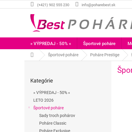
Prejsť
(+421) 902 555 230
info@poharebest.sk
na
obsah
» VÝPREDAJ - 50% «
Športové poháre
Me
Domov
Športové poháre
Poháre Prestige
B
Špo
o
Preskočiť
č
Kategórie
kategórie
n
ý
» VÝPREDAJ - 50% «
p
LETO 2026
a
Športové poháre
n
e
Sady troch pohárov
l
Poháre Classic
Poháre Exclusive