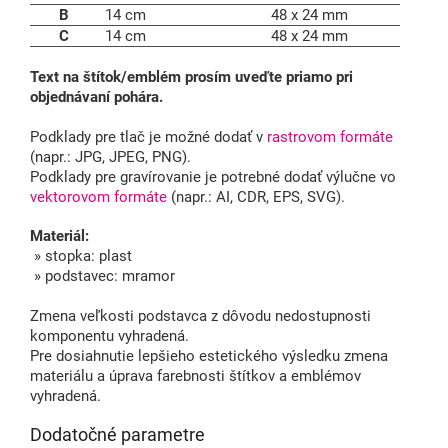
B
14 cm
48 x 24 mm
C
14 cm
48 x 24 mm
Text na štítok/emblém prosím uveďte priamo pri
objednávaní pohára.
Podklady pre tlač je možné dodať v
rastrovom formáte
(napr.: JPG, JPEG, PNG).
Podklady pre gravírovanie je potrebné dodať výlučne vo
vektorovom formáte
(napr.: AI, CDR, EPS, SVG).
Materiál:
» stopka: plast
» podstavec: mramor
Zmena veľkosti podstavca z dôvodu nedostupnosti
komponentu vyhradená.
Pre dosiahnutie lepšieho estetického výsledku zmena
materiálu a úprava farebnosti štítkov a emblémov
vyhradená.
Dodatočné parametre