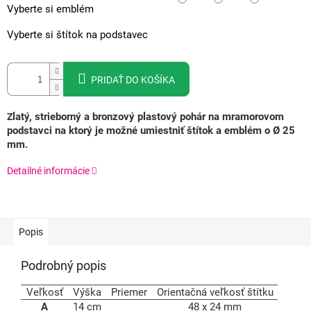
Vyberte si emblém
Vyberte si štítok na podstavec
PRIDAŤ DO KOŠÍKA
latý, strieborný a bronzový plastový pohár na mramorovom
Z
podstavci na ktorý je možné umiestniť štítok a emblém o Ø 25
mm.
Detailné informácie
Popis
Podrobný popis
Veľkosť
Výška
Priemer
Orientačná veľkosť štítku
A
14 cm
48 x 24 mm