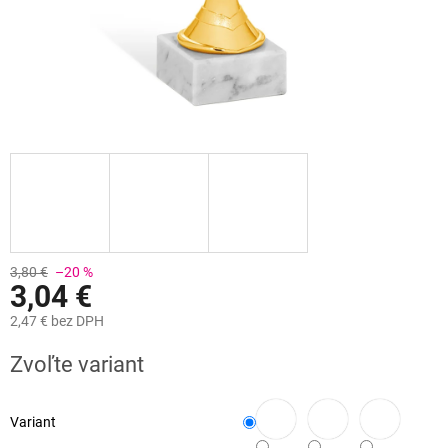
3,80 €
–20 %
3,04 €
2,47 €
bez DPH
Jednotková
Zvoľte variant
cena:
Variant