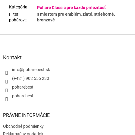
Kategória
:
Poháre Classic pre každú príležitosť
Filter
s miestom pre emblém, zlaté, strieborné,
pohárov:
:
bronzové
Z
á
p
ä
Kontakt
t
i
info
@
poharebest.sk
e
(+421) 902 555 230
poharebest
poharebest
PRÁVNE INFORMÁCIE
Obchodné podmienky
Reklamačný poriadok