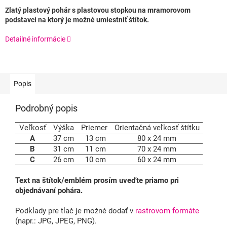
Zlatý plastový pohár s plastovou stopkou na mramorovom
podstavci na ktorý je možné umiestniť štítok.
Detailné informácie
Popis
Podrobný popis
Veľkosť
Výška
Priemer
Orientačná veľkosť štítku
A
37 cm
13 cm
80 x 24 mm
B
31 cm
11 cm
70 x 24 mm
C
26 cm
10 cm
60 x 24 mm
Text na štítok/emblém prosím uveďte priamo pri
objednávaní pohára.
Podklady pre tlač je možné dodať v
rastrovom formáte
(napr.: JPG, JPEG, PNG).