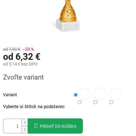
od 7,90 €
–20 %
od
6,32 €
od
5,14 €
bez DPH
Jednotková
Zvoľte variant
cena:
Variant
Vyberte si štítok na podstavec
PRIDAŤ DO KOŠÍKA