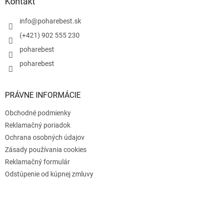
ä
Kontakt
t
i
info
@
poharebest.sk
e
(+421) 902 555 230
poharebest
poharebest
PRÁVNE INFORMÁCIE
Obchodné podmienky
Reklamačný poriadok
Ochrana osobných údajov
Zásady používania cookies
Reklamačný formulár
Odstúpenie od kúpnej zmluvy