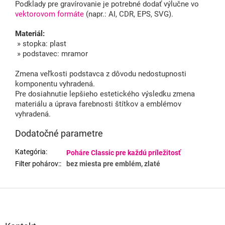
Podklady pre gravírovanie je potrebné dodať výlučne vo
vektorovom formáte
(napr.: AI, CDR, EPS, SVG).
Materiál:
» stopka: plast
» podstavec: mramor
Zmena veľkosti podstavca z dôvodu nedostupnosti
komponentu vyhradená.
Pre dosiahnutie lepšieho estetického výsledku zmena
materiálu a úprava farebnosti štítkov a emblémov
vyhradená.
Dodatočné parametre
Kategória
:
Poháre Classic pre každú príležitosť
Filter pohárov:
:
bez miesta pre emblém, zlaté
Z
á
p