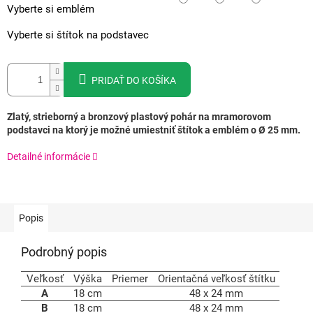
Vyberte si emblém
Vyberte si štítok na podstavec
PRIDAŤ DO KOŠÍKA
Zlatý, strieborný a bronzový plastový pohár na mramorovom
podstavci na ktorý je možné umiestniť štítok a emblém o Ø 25 mm.
Detailné informácie
Popis
Podrobný popis
Veľkosť
Výška
Priemer
Orientačná veľkosť štítku
A
18 cm
48 x 24 mm
B
18 cm
48 x 24 mm