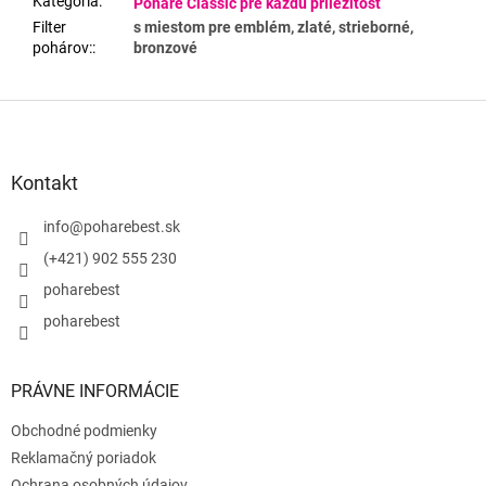
Kategória
:
Poháre Classic pre každú príležitosť
Filter
s miestom pre emblém, zlaté, strieborné,
pohárov:
:
bronzové
Z
á
p
ä
Kontakt
t
i
info
@
poharebest.sk
e
(+421) 902 555 230
poharebest
poharebest
PRÁVNE INFORMÁCIE
Obchodné podmienky
Reklamačný poriadok
Ochrana osobných údajov