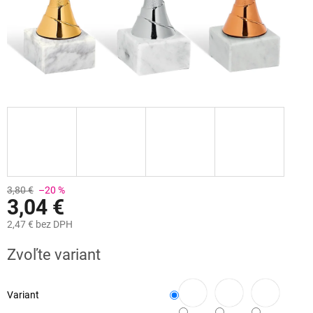
3,80 €
–20 %
3,04 €
2,47 €
bez DPH
Jednotková
Zvoľte variant
cena:
Variant