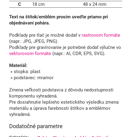
C
18 cm
48 x 24 mm
Text na štítok/emblém prosím uveďte priamo pri
objednávaní pohára.
Podklady pre tlač je možné dodať v
rastrovom formáte
(napr.: JPG, JPEG, PNG).
Podklady pre gravírovanie je potrebné dodať výlučne vo
vektorovom formáte
(napr.: AI, CDR, EPS, SVG).
Materiál:
» stopka: plast
» podstavec: mramor
Zmena veľkosti podstavca z dôvodu nedostupnosti
komponentu vyhradená.
Pre dosiahnutie lepšieho estetického výsledku zmena
materiálu a úprava farebnosti štítkov a emblémov
vyhradená.
Dodatočné parametre