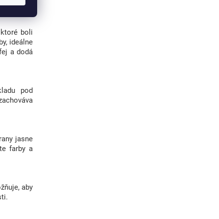
ktoré boli
y, ideálne
ofej a dodá
kladu pod
 zachováva
trany jasne
te farby a
ožňuje, aby
ti.