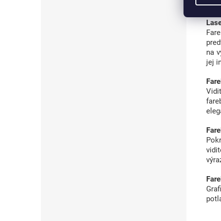
podm
Lase
Fare
pred
na v
jej 
Fare
Vid
fare
eleg
Fare
Pokr
vidi
výra
Fare
Graf
potl