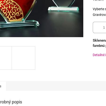
Vyberte s
Gravírov
Sklenen
farebnú 
Detailné 
s
robný popis