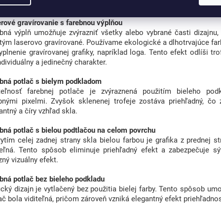
ienkam a zachováva si vysokú kvalitu aj pri dlhodobom používaní.
rové gravírovanie s farebnou výplňou
bná výplň umožňuje zvýrazniť všetky alebo vybrané časti dizajnu, 
tým laserovo gravírované. Používame ekologické a dlhotrvajúce farb
yplnenie gravírovanej grafiky, napríklad loga. Tento efekt odlíši tr
individuálny a jedinečný charakter.
bná potlač s bielym podkladom
iteľnosť farebnej potlače je zvýraznená použitím bieleho pod
bnými pixelmi. Zvyšok sklenenej trofeje zostáva priehľadný, čo
antný a číry vzhľad skla.
bná potlač s bielou podtlačou na celom povrchu
ytím celej zadnej strany skla bielou farbou je grafika z prednej s
teľná. Tento spôsob eliminuje priehľadný efekt a zabezpečuje sý
zný vizuálny efekt.
bná potlač bez bieleho podkladu
ický dizajn je vytlačený bez použitia bielej farby. Tento spôsob um
ač bola viditeľná, pričom zároveň vzniká elegantný efekt priehľadnos