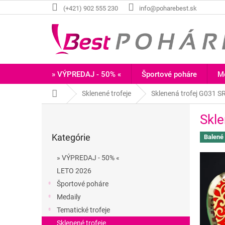
Prejsť
(+421) 902 555 230
info@poharebest.sk
na
obsah
» VÝPREDAJ - 50% «
Športové poháre
Me
Domov
Sklenené trofeje
Sklenená trofej G031 S
B
Skle
o
Preskočiť
č
Kategórie
kategórie
Balené
n
ý
» VÝPREDAJ - 50% «
p
LETO 2026
a
Športové poháre
n
e
Medaily
l
Tematické trofeje
Sklenené trofeje