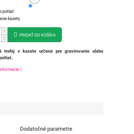
i potlač
anie kazety
PRIDAŤ DO KOŠÍKA
á trofej v kazete určená pre gravírovanie alebo
potlač.
informácie
Dodatočné parametre