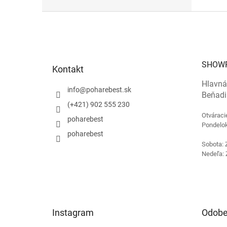
Z
á
p
ä
t
SHOW
Kontakt
i
e
Hlavná
info
@
poharebest.sk
Beňadi
(+421) 902 555 230
Otváraci
poharebest
Pondelok
poharebest
Sobota: 
Nedeľa: 
Instagram
Odobe