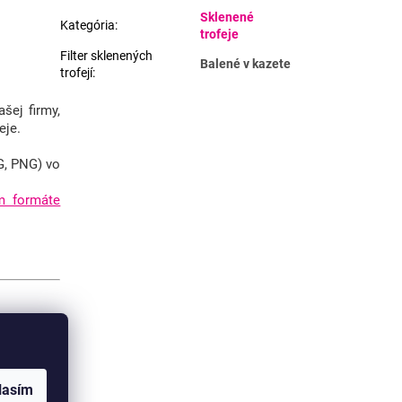
Sklenené
Kategória
:
trofeje
Filter sklenených
Balené v kazete
trofejí
:
šej firmy,
eje.
G, PNG) vo
m formáte
ší spôsob
lasím
vonkajším