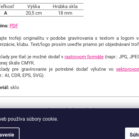
eľkosť
Výška
Hrúbka skla
A
20,5 cm
18 mm
óna:
PDF
jte trofeji originalitu v podobe gravírovania s textom a logom va
nizácie, klubu.
Text/logo prosím uveďte priamo pri objednávaní trof
lady pre tlač je možné dodať v
rastrovom formáte
(napr.: JPG, JPE
bnej škále CMYK.
lady pre gravírovanie je potrebné dodať výlučne vo
vektorovo
r.: AI, CDR, EPS, SVG).
riál:
sklo
ite si možnosti personalizácie skiel aj s ukážkou
PDF
.
web používa súbory cookie.
rové gravírovanie
erové gravírovanie skleneného povrchu je najjednoduch
avenie
Súh
sonalizácie trofeje. Táto metóda je mimoriadne odolná voči 