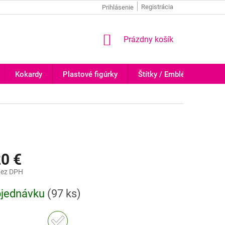
Registrácia
Prihlásenie
NÁKUPNÝ
Prázdny košík
KOŠÍK
Kokardy
Plastové figúrky
Štítky / Emblémy
Tr
20 €
ez DPH
ová
bjednávku
(
97 ks
)