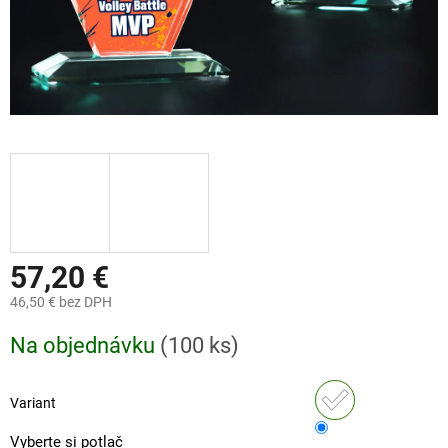
57,20 €
46,50 €
bez DPH
Jednotková
Na objednávku
(
100 ks
)
cena:
Variant
Vyberte si potlač