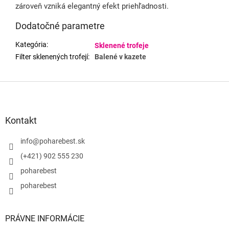
zároveň vzniká elegantný efekt priehľadnosti.
Dodatočné parametre
Kategória
:
Sklenené trofeje
Filter sklenených trofejí
:
Balené v kazete
Z
á
p
ä
Kontakt
t
i
info
@
poharebest.sk
e
(+421) 902 555 230
poharebest
poharebest
PRÁVNE INFORMÁCIE