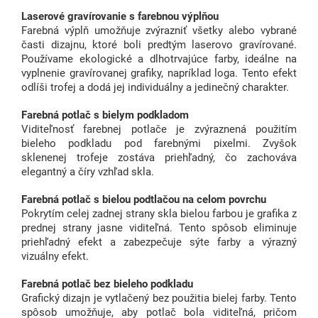
Laserové gravírovanie s farebnou výplňou
Farebná výplň umožňuje zvýrazniť všetky alebo vybrané
časti dizajnu, ktoré boli predtým laserovo gravírované.
Používame ekologické a dlhotrvajúce farby, ideálne na
vyplnenie gravírovanej grafiky, napríklad loga. Tento efekt
odlíši trofej a dodá jej individuálny a jedinečný charakter.
Farebná potlač s bielym podkladom
Viditeľnosť farebnej potlače je zvýraznená použitím
bieleho podkladu pod farebnými pixelmi. Zvyšok
sklenenej trofeje zostáva priehľadný, čo zachováva
elegantný a číry vzhľad skla.
Farebná potlač s bielou podtlačou na celom povrchu
Pokrytím celej zadnej strany skla bielou farbou je grafika z
prednej strany jasne viditeľná. Tento spôsob eliminuje
priehľadný efekt a zabezpečuje sýte farby a výrazný
vizuálny efekt.
Farebná potlač bez bieleho podkladu
Grafický dizajn je vytlačený bez použitia bielej farby. Tento
spôsob umožňuje, aby potlač bola viditeľná, pričom