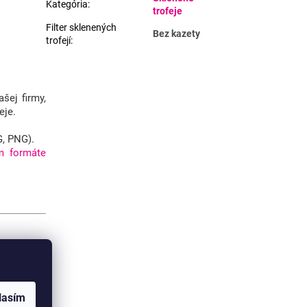
Kategória
:
trofeje
Filter sklenených
Bez kazety
trofejí
:
šej firmy,
eje.
G, PNG).
m formáte
ší spôsob
lasím
vonkajším