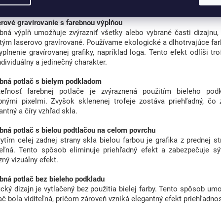
ienkam a zachováva si vysokú kvalitu aj pri dlhodobom používaní.
rové gravírovanie s farebnou výplňou
bná výplň umožňuje zvýrazniť všetky alebo vybrané časti dizajnu, 
tým laserovo gravírované. Používame ekologické a dlhotrvajúce farb
yplnenie gravírovanej grafiky, napríklad loga. Tento efekt odlíši tr
individuálny a jedinečný charakter.
bná potlač s bielym podkladom
iteľnosť farebnej potlače je zvýraznená použitím bieleho pod
bnými pixelmi. Zvyšok sklenenej trofeje zostáva priehľadný, čo
antný a číry vzhľad skla.
bná potlač s bielou podtlačou na celom povrchu
ytím celej zadnej strany skla bielou farbou je grafika z prednej s
teľná. Tento spôsob eliminuje priehľadný efekt a zabezpečuje sý
zný vizuálny efekt.
bná potlač bez bieleho podkladu
ický dizajn je vytlačený bez použitia bielej farby. Tento spôsob um
ač bola viditeľná, pričom zároveň vzniká elegantný efekt priehľadnos