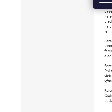
podm
Lase
Fare
pred
na v
jej 
Fare
Vid
fare
eleg
Fare
Pokr
vidi
výra
Fare
Graf
potl