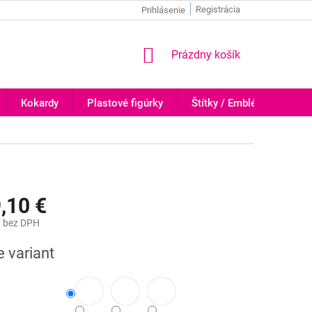
Registrácia
Prihlásenie
NÁKUPNÝ
Prázdny košík
KOŠÍK
Kokardy
Plastové figúrky
Štítky / Emblémy
Tr
,10 €
€
bez DPH
ová
e variant