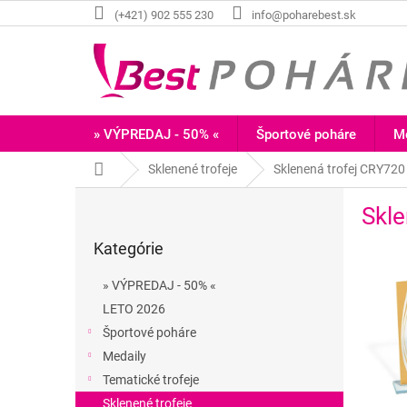
Prejsť
(+421) 902 555 230
info@poharebest.sk
na
obsah
» VÝPREDAJ - 50% «
Športové poháre
Me
Domov
Sklenené trofeje
Sklenená trofej CRY720
B
Skle
o
Preskočiť
č
Kategórie
kategórie
n
ý
» VÝPREDAJ - 50% «
p
LETO 2026
a
Športové poháre
n
e
Medaily
l
Tematické trofeje
Sklenené trofeje