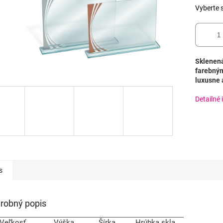
Vyberte s
Sklenená
farebným
luxusne a
Detailné 
s
robný popis
Veľkosť
Výška
Šírka
Hrúbka skla