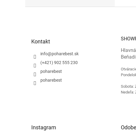
Z
á
p
ä
t
SHOW
Kontakt
i
e
Hlavná
info
@
poharebest.sk
Beňadi
(+421) 902 555 230
Otváraci
poharebest
Pondelok
poharebest
Sobota: 
Nedeľa: 
Instagram
Odobe