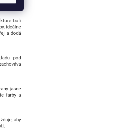
ktoré boli
y, ideálne
ofej a dodá
kladu pod
 zachováva
trany jasne
te farby a
ožňuje, aby
ti.