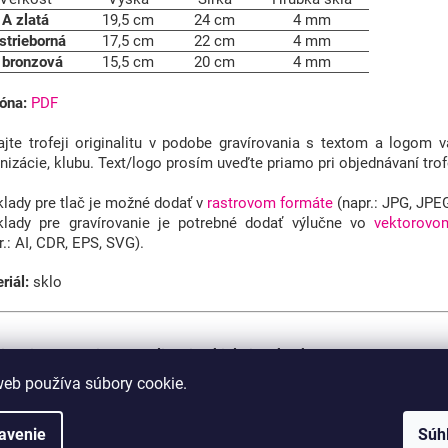
A zlatá
19,5 cm
24 cm
4 mm
strieborná
17,5 cm
22 cm
4 mm
 bronzová
15,5 cm
20 cm
4 mm
óna:
PDF
jte trofeji originalitu v podobe gravírovania s textom a logom va
nizácie, klubu.
Text/logo prosím uveďte priamo pri objednávaní trof
lady pre tlač je možné dodať v
rastrovom formáte
(napr.: JPG, JPE
lady pre gravírovanie je potrebné dodať výlučne vo
vektorovo
r.: AI, CDR, EPS, SVG).
riál:
sklo
ite si možnosti personalizácie skiel aj s ukážkou
PDF
.
web používa súbory cookie.
rové gravírovanie
erové gravírovanie skleneného povrchu je najjednoduch
avenie
Súh
sonalizácie trofeje. Táto metóda je mimoriadne odolná voči 