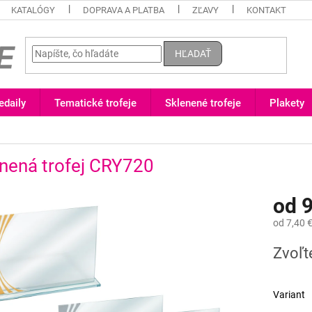
KATALÓGY
DOPRAVA A PLATBA
ZĽAVY
KONTAKT
HĽADAŤ
daily
Tematické trofeje
Sklenené trofeje
Plakety
nená trofej CRY720
od
9
od
7,40 
Jednotk
Zvoľt
cena:
Variant