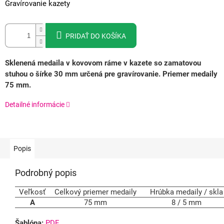
Gravírovanie kazety
PRIDAŤ DO KOŠÍKA
Sklenená medaila v kovovom ráme v kazete so zamatovou
stuhou o šírke 30 mm určená pre gravírovanie. Priemer medaily
75 mm.
Detailné informácie
Popis
Podrobný popis
Veľkosť
Celkový priemer medaily
Hrúbka medaily / skla
A
75 mm
8 / 5 mm
Šablóna:
PDF