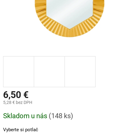
6,50 €
5,28 €
bez DPH
Jednotková
Skladom u nás
(
148 ks
)
cena:
Vyberte si potlač