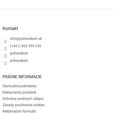
Z
á
p
ä
Kontakt
t
i
info
@
poharebest.sk
e
(+421) 902 555 230
poharebest
poharebest
PRÁVNE INFORMÁCIE
Obchodné podmienky
Reklamačný poriadok
Ochrana osobných údajov
Zásady používania cookies
Reklamačný formulár