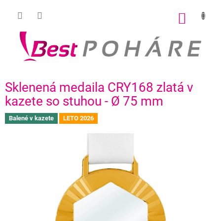
Prejsť
na
NÁKU
obsah
KOŠÍK
Sklenená medaila CRY168 zlatá v
kazete so stuhou - Ø 75 mm
Balené v kazete
LETO 2026