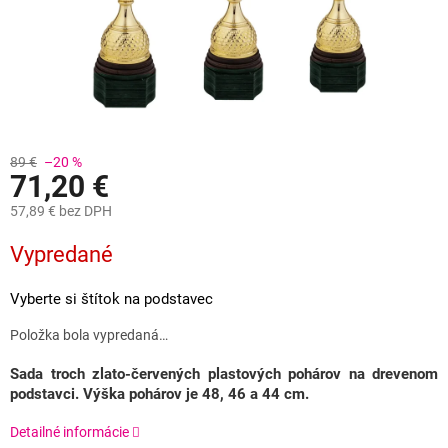
89 €
–20 %
71,20 €
57,89 €
bez DPH
Jednotková
Vypredané
cena:
Vyberte si štítok na podstavec
Položka bola vypredaná…
Sada troch zlato-červených plastových pohárov na drevenom
podstavci.
Výška pohárov je 48, 46 a 44 cm.
Detailné informácie