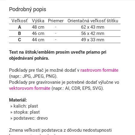
Podrobný popis
Veľkosť
Výška
Priemer
Orientačná veľkosť štítku
A
48 cm
-
62 x 43 mm
B
46 cm
-
56 x 42 mm
C
44 cm
-
49 x 33 mm
Text na štítok/emblém prosím uveďte priamo pri
objednávaní pohára.
Podklady pre tlač je možné dodať v
rastrovom formáte
(napr.: JPG, JPEG, PNG).
Podklady pre gravírovanie je potrebné dodať výlučne vo
vektorovom formáte
(napr.: AI, CDR, EPS, SVG).
Materiál:
» kalich: plast
» stopka: plast
» podstavec: drevo
Zmena veľkosti podstavca z dôvodu nedostupnosti