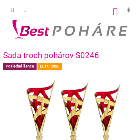
Prejsť
na
NÁKU
obsah
KOŠÍK
Sada troch pohárov S0246
Posledná šanca
LETO 2026