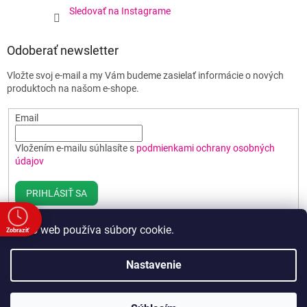
Sledovať na Instagrame
Odoberať newsletter
Vložte svoj e-mail a my Vám budeme zasielať informácie o nových
produktoch na našom e-shope.
Email
Vložením e-mailu súhlasíte s
podmienkami ochrany osobných
údajov
PRIHLÁSIŤ SA
Tento web používa súbory cookie.
Zobraziť
e
Vytvoril Shoptet
Nastavenie
00
00
Copyright 2026
Poháre BEST
. Všetky práva vyhradené.
Upraviť
00