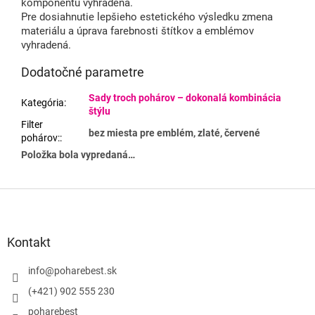
komponentu vyhradená.
Pre dosiahnutie lepšieho estetického výsledku zmena
materiálu a úprava farebnosti štítkov a emblémov
vyhradená.
Dodatočné parametre
Sady troch pohárov – dokonalá kombinácia
Kategória
:
štýlu
Filter
bez miesta pre emblém, zlaté, červené
pohárov:
:
Položka bola vypredaná…
Z
á
p
ä
Kontakt
t
i
info
@
poharebest.sk
e
(+421) 902 555 230
poharebest