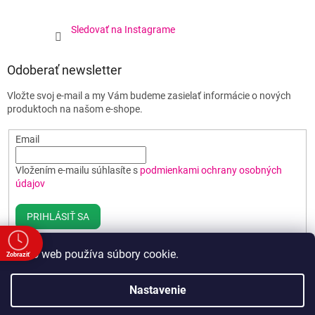
Sledovať na Instagrame
Odoberať newsletter
Vložte svoj e-mail a my Vám budeme zasielať informácie o nových
produktoch na našom e-shope.
Email
Vložením e-mailu súhlasíte s
podmienkami ochrany osobných
údajov
PRIHLÁSIŤ SA
Tento web používa súbory cookie.
Zobraziť
e
Vytvoril Shoptet
Nastavenie
a
00