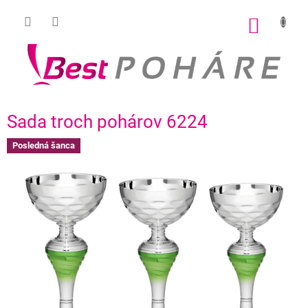
Prejsť
na
NÁKU
obsah
KOŠÍK
Sada troch pohárov 6224
Posledná šanca