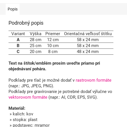
Popis
Podrobný popis
Variant
Výška
Priemer
Orientačná veľkosť štítku
A
28 cm
12 cm
58 x 24 mm
B
25 cm
10 cm
58 x 24 mm
C
20 cm
8 cm
48 x 24 mm
Text na štítok/emblém prosím uveďte priamo pri
objednávaní pohára.
Podklady pre tlač je možné dodať v
rastrovom formáte
(napr.: JPG, JPEG, PNG).
Podklady pre gravírovanie je potrebné dodať výlučne vo
vektorovom formáte
(napr.: AI, CDR, EPS, SVG).
Materiál:
» kalich: kov
» stopka: plast
» podstavec: mramor