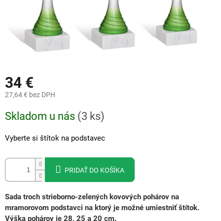
34 €
27,64 €
bez DPH
Jednotková
Skladom u nás
(
3 ks
)
cena:
Vyberte si štítok na podstavec
PRIDAŤ DO KOŠÍKA
Sada troch strieborno-zelených kovových pohárov na
mramorovom podstavci na ktorý je možné umiestniť štítok.
Výška pohárov je 28, 25 a 20 cm.