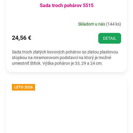
Sada troch pohárov 5515
Skladom u nás
(
144 ks
)
24,56 €
DETAIL
Sada troch zlatých kovových pohárov so zlatou plastovou
stopkou na mramorovom podstavci na ktorý je možné
umiestniť štítok. Výška pohárov je 33, 29 a 24 cm.
LETO 2026