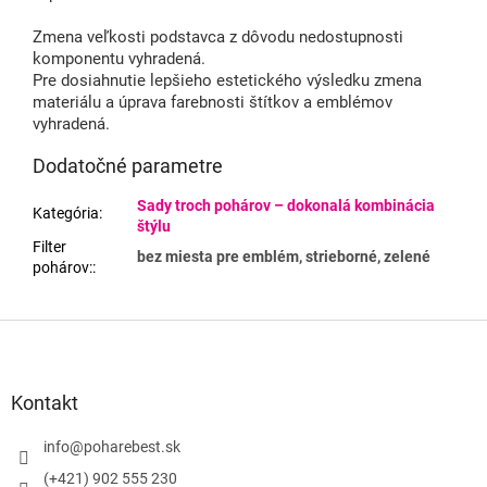
Zmena veľkosti podstavca z dôvodu nedostupnosti
komponentu vyhradená.
Pre dosiahnutie lepšieho estetického výsledku zmena
materiálu a úprava farebnosti štítkov a emblémov
vyhradená.
Dodatočné parametre
Sady troch pohárov – dokonalá kombinácia
Kategória
:
štýlu
Filter
bez miesta pre emblém, strieborné, zelené
pohárov:
:
Z
á
p
ä
Kontakt
t
i
info
@
poharebest.sk
e
(+421) 902 555 230