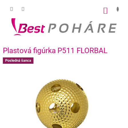
Prejsť
na
NÁKU
obsah
KOŠÍK
Plastová figúrka P511 FLORBAL
Posledná šanca