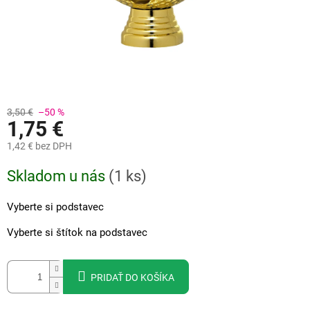
3,50 €
–50 %
1,75 €
1,42 €
bez DPH
Jednotková
Skladom u nás
(
1 ks
)
cena:
Vyberte si podstavec
Vyberte si štítok na podstavec
PRIDAŤ DO KOŠÍKA