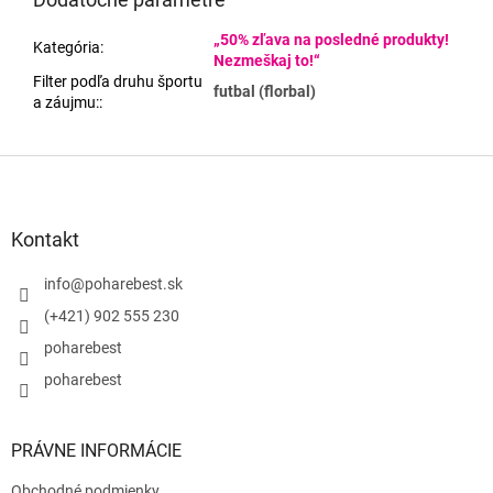
„50% zľava na posledné produkty!
Kategória
:
Nezmeškaj to!“
Filter podľa druhu športu
futbal (florbal)
a záujmu:
:
Z
á
p
ä
Kontakt
t
i
info
@
poharebest.sk
e
(+421) 902 555 230
poharebest
poharebest
PRÁVNE INFORMÁCIE
Obchodné podmienky