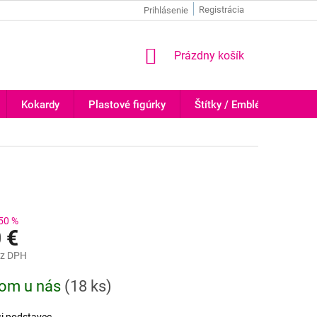
Registrácia
Prihlásenie
NÁKUPNÝ
Prázdny košík
KOŠÍK
Kokardy
Plastové figúrky
Štítky / Emblémy
Tr
50 %
 €
z DPH
ová
dom u nás
(
18 ks
)