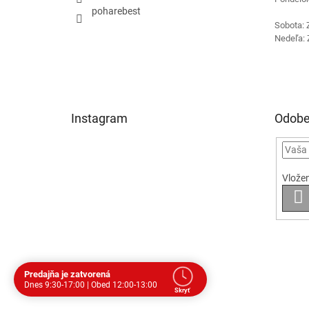
poharebest
Sobota: 
Nedeľa: 
Instagram
Odobe
Vložen
P
S
Predajňa je zatvorená
Dnes 9:30-17:00 | Obed 12:00-13:00
Skryť
Dohodnite si stretnutie