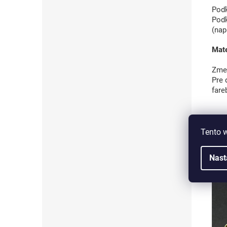
Podk
Podk
(nap
Mate
Zmen
Pre 
fare
Tento 
Nast