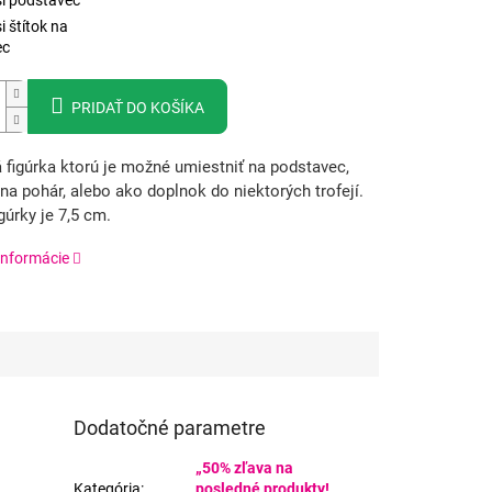
si podstavec
i štítok na
ec
PRIDAŤ DO KOŠÍKA
 figúrka ktorú je možné umiestniť na podstavec,
na pohár, alebo ako doplnok do niektorých trofejí.
gúrky je 7,5 cm.
informácie
Dodatočné parametre
„50% zľava na
Kategória
:
posledné produkty!