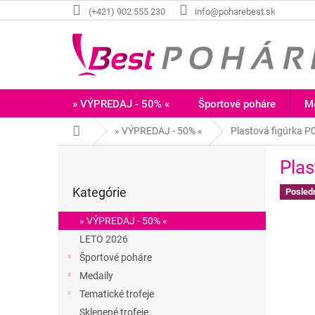
Prejsť
(+421) 902 555 230
info@poharebest.sk
na
obsah
» VÝPREDAJ - 50% «
Športové poháre
Me
Domov
» VÝPREDAJ - 50% «
Plastová figúrka 
B
Plas
o
Preskočiť
č
Kategórie
kategórie
Posled
n
ý
» VÝPREDAJ - 50% «
p
LETO 2026
a
Športové poháre
n
e
Medaily
l
Tematické trofeje
Sklenené trofeje