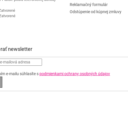
Reklamačný formulár
Zatvorené
Odstúpenie od kúpnej zmluvy
Zatvorené
rať newsletter
ím e-mailu súhlasíte s
podmienkami ochrany osobných údajov
RIHLÁSIŤ
A