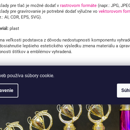
lady pre tlač je možné dodať v
rastrovom formáte
(napr.: JPG, JPE
lady pre gravírovanie je potrebné dodať výlučne vo
vektorovom for
r.: AI, CDR, EPS, SVG).
riál:
plast
a veľkosti podstavca z dôvodu nedostupnosti komponentu vyhrad
dosiahnutie lepšieho estetického výsledku zmena materiálu a úpra
bnosti štítkov a emblémov vyhradená.
web používa súbory cookie.
avenie
Súh