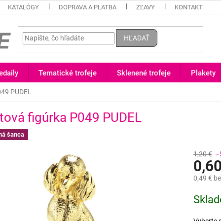
KATALÓGY
DOPRAVA A PLATBA
ZĽAVY
KONTAKT
HĽADAŤ
daily
Tematické trofeje
Sklenené trofeje
Plakety
P049 PUDEL
tová figúrka P049 PUDEL
ná šanca
1,20 €
–
0,60
0,49 €
be
Jednotk
Skla
cena: