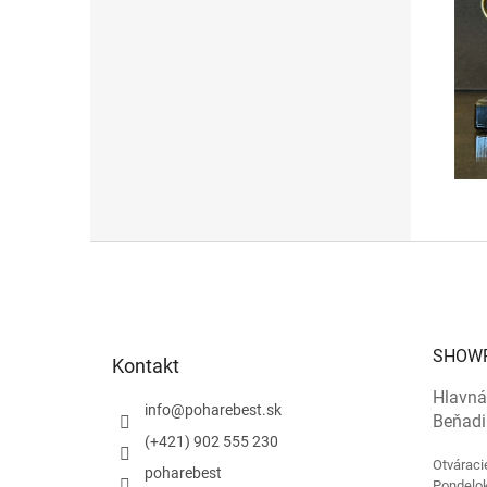
Z
á
p
ä
t
SHOW
Kontakt
i
e
Hlavná
info
@
poharebest.sk
Beňadi
(+421) 902 555 230
Otváraci
poharebest
Pondelok