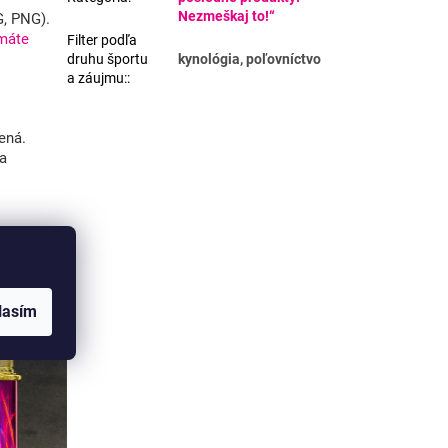
Nezmeškaj to!“
G, PNG).
máte
Filter podľa
druhu športu
kynológia, poľovníctvo
a záujmu:
:
ená.
va
lasím