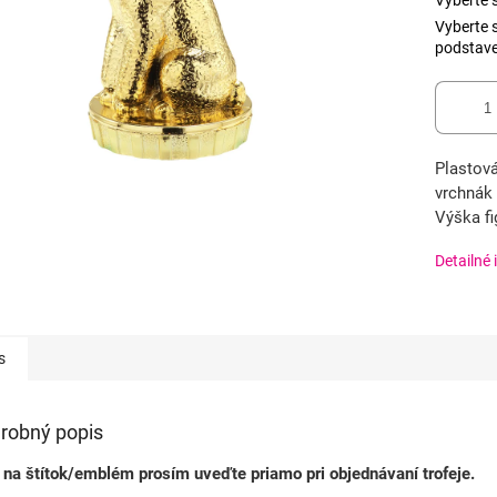
Vyberte 
Vyberte s
podstav
Plastová
vrchnák 
Výška fi
Detailné 
s
robný popis
 na štítok/emblém prosím uveďte priamo pri objednávaní trofeje.