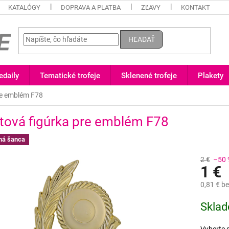
KATALÓGY
DOPRAVA A PLATBA
ZĽAVY
KONTAKT
HĽADAŤ
daily
Tematické trofeje
Sklenené trofeje
Plakety
re emblém F78
tová figúrka pre emblém F78
ná šanca
2 €
–50 
1 €
0,81 €
be
Jednotk
Skla
cena: