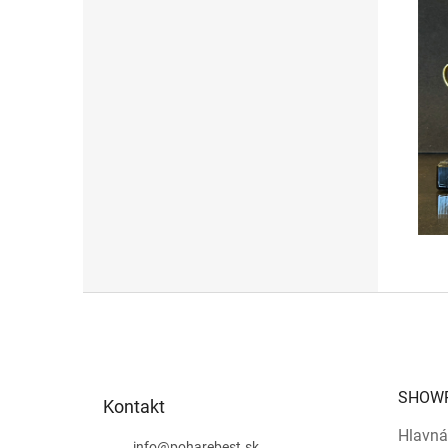
Z
á
p
ä
t
SHOW
Kontakt
i
e
Hlavná
info
@
poharebest.sk