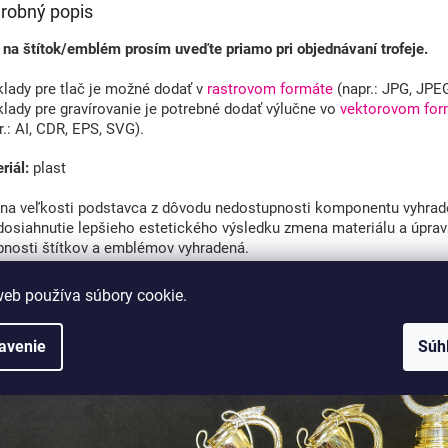
robný popis
 na štítok/emblém prosím uveďte priamo pri objednávaní trofeje.
lady pre tlač je možné dodať v
rastrovom formáte
(napr.: JPG, JPE
lady pre gravírovanie je potrebné dodať výlučne vo
vektorovom for
r.: AI, CDR, EPS, SVG).
riál:
plast
a veľkosti podstavca z dôvodu nedostupnosti komponentu vyhrad
dosiahnutie lepšieho estetického výsledku zmena materiálu a úpra
bnosti štítkov a emblémov vyhradená.
web používa súbory cookie.
avenie
Súh