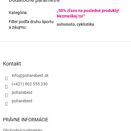
„50% zľava na posledné produkty!
Kategória
:
Nezmeškaj to!“
Filter podľa druhu športu
automoto, cyklistika
a záujmu:
:
Z
á
p
ä
Kontakt
t
i
info
@
poharebest.sk
e
(+421) 902 555 230
poharebest
poharebest
PRÁVNE INFORMÁCIE
Obchodné podmienky