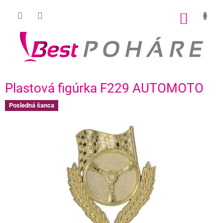
Prejsť
na
NÁKU
obsah
KOŠÍK
Plastová figúrka F229 AUTOMOTO
Posledná šanca