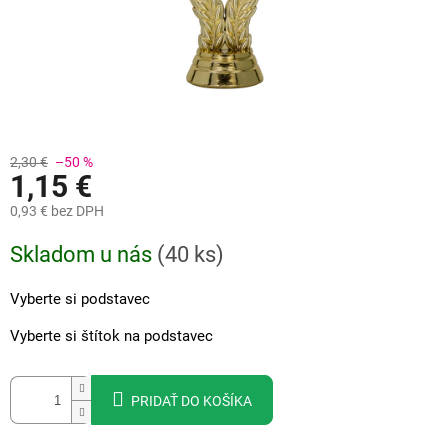
2,30 €
–50 %
1,15 €
0,93 €
bez DPH
Jednotková
Skladom u nás
(
40 ks
)
cena:
Vyberte si podstavec
Vyberte si štítok na podstavec
PRIDAŤ DO KOŠÍKA