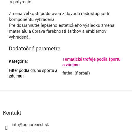
» polyresin
Zmena veľkosti podstavca z dôvodu nedostupnosti
komponentu vyhradená.
Pre dosiahnutie lepšieho estetického výsledku zmena
materiálu a úprava farebnosti štítkov a emblémov
vyhradená.
Dodatočné parametre
Tematické trofeje podľa športu
Kategória
:
a záujmu
Filter podľa druhu športu a
futbal (florbal)
záujmu:
:
Z
á
p
ä
Kontakt
t
i
info
@
poharebest.sk