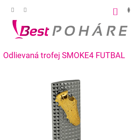
Prejsť
na
NÁKU
obsah
KOŠÍK
Odlievaná trofej SMOKE4 FUTBAL