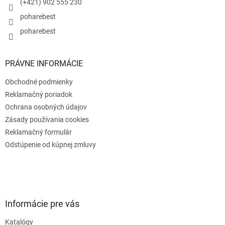
e
(+421) 902 555 230
poharebest
poharebest
PRÁVNE INFORMÁCIE
Obchodné podmienky
Reklamačný poriadok
Ochrana osobných údajov
Zásady používania cookies
Reklamačný formulár
Odstúpenie od kúpnej zmluvy
Informácie pre vás
Katalógy