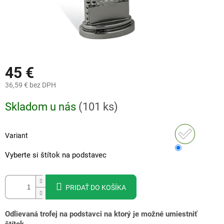
45 €
36,59 €
bez DPH
Jednotková
Skladom u nás
(
101 ks
)
cena:
Variant
Vyberte si štítok na podstavec
PRIDAŤ DO KOŠÍKA
Odlievaná trofej na podstavci na ktorý je možné umiestniť