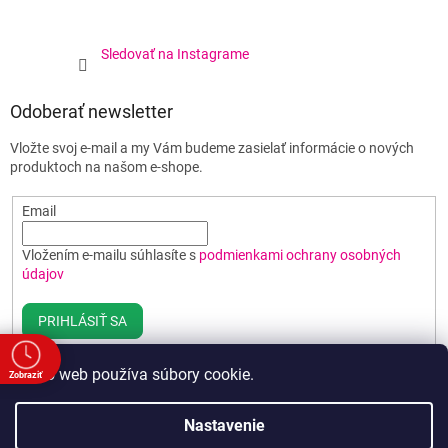
Sledovať na Instagrame
Odoberať newsletter
Vložte svoj e-mail a my Vám budeme zasielať informácie o nových
produktoch na našom e-shope.
Email
Vložením e-mailu súhlasíte s
podmienkami ochrany osobných
údajov
PRIHLÁSIŤ SA
Tento web používa súbory cookie.
Zobraziť
e
Vytvoril Shoptet
Nastavenie
00