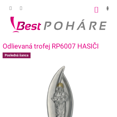
Prejsť
na
NÁKU
obsah
KOŠÍK
Odlievaná trofej RP6007 HASIČI
Posledná šanca