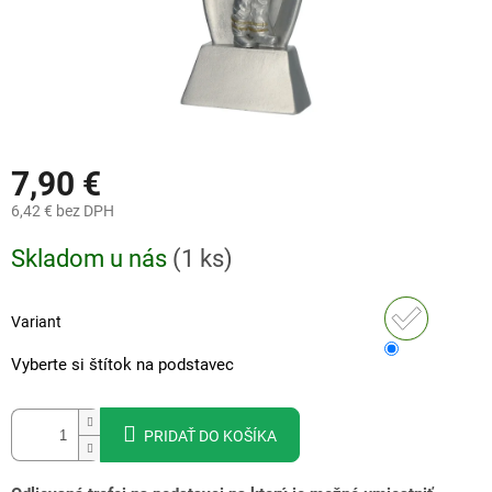
7,90 €
6,42 €
bez DPH
Jednotková
Skladom u nás
(
1 ks
)
cena:
Variant
Vyberte si štítok na podstavec
PRIDAŤ DO KOŠÍKA