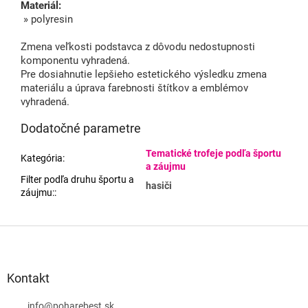
Materiál:
» polyresin
Zmena veľkosti podstavca z dôvodu nedostupnosti
komponentu vyhradená.
Pre dosiahnutie lepšieho estetického výsledku zmena
materiálu a úprava farebnosti štítkov a emblémov
vyhradená.
Dodatočné parametre
Tematické trofeje podľa športu
Kategória
:
a záujmu
Filter podľa druhu športu a
hasiči
záujmu:
:
Z
á
p
ä
Kontakt
t
info
@
poharebest.sk