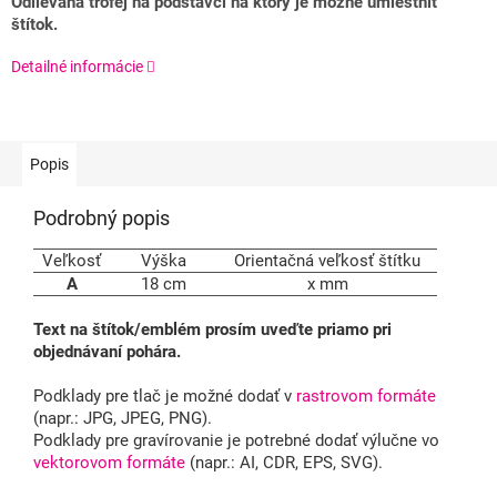
Odlievaná trofej na podstavci na ktorý je možné umiestniť
štítok.
Detailné informácie
Popis
Podrobný popis
Veľkosť
Výška
Orientačná veľkosť štítku
A
18 cm
x mm
Text na štítok/emblém prosím uveďte priamo pri
objednávaní pohára.
Podklady pre tlač je možné dodať v
rastrovom formáte
(napr.: JPG, JPEG, PNG).
Podklady pre gravírovanie je potrebné dodať výlučne vo
vektorovom formáte
(napr.: AI, CDR, EPS, SVG).