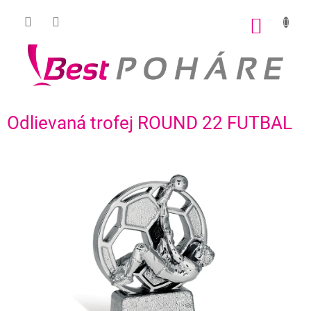
Prejsť
na
NÁKU
obsah
KOŠÍK
Odlievaná trofej ROUND 22 FUTBAL