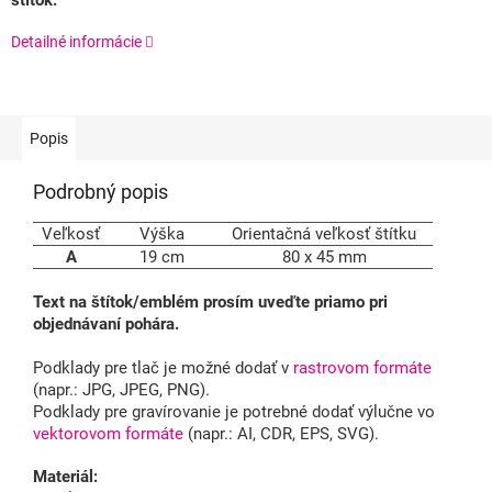
štítok.
Detailné informácie
Popis
Podrobný popis
Veľkosť
Výška
Orientačná veľkosť štítku
A
19 cm
80 x 45 mm
Text na štítok/emblém prosím uveďte priamo pri
objednávaní pohára.
Podklady pre tlač je možné dodať v
rastrovom formáte
(napr.: JPG, JPEG, PNG).
Podklady pre gravírovanie je potrebné dodať výlučne vo
vektorovom formáte
(napr.: AI, CDR, EPS, SVG).
Materiál: