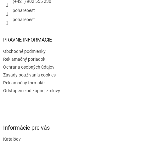
e
(+421) 902 555 230
poharebest
poharebest
PRÁVNE INFORMÁCIE
Obchodné podmienky
Reklamačný poriadok
Ochrana osobných údajov
Zásady používania cookies
Reklamačný formulár
Odstúpenie od kúpnej zmluvy
Informácie pre vás
Katalógy