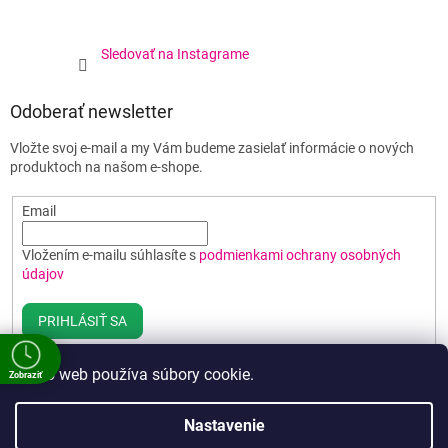
Sledovať na Instagrame
Odoberať newsletter
Vložte svoj e-mail a my Vám budeme zasielať informácie o nových
produktoch na našom e-shope.
Email
Vložením e-mailu súhlasíte s
podmienkami ochrany osobných
údajov
PRIHLÁSIŤ SA
Tento web používa súbory cookie.
Zobraziť
e
Vytvoril Shoptet
Nastavenie
a
00