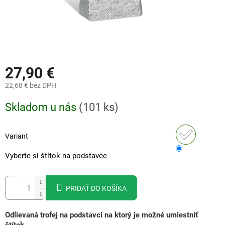
27,90 €
22,68 €
bez DPH
Jednotková
Skladom u nás
(
101 ks
)
cena:
Variant
Vyberte si štítok na podstavec
PRIDAŤ DO KOŠÍKA
Odlievaná trofej na podstavci na ktorý je možné umiestniť