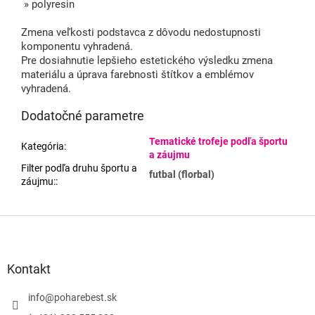
» polyresin
Zmena veľkosti podstavca z dôvodu nedostupnosti
komponentu vyhradená.
Pre dosiahnutie lepšieho estetického výsledku zmena
materiálu a úprava farebnosti štítkov a emblémov
vyhradená.
Dodatočné parametre
Tematické trofeje podľa športu
Kategória
:
a záujmu
Filter podľa druhu športu a
futbal (florbal)
záujmu:
:
Z
á
p
ä
Kontakt
t
i
info
@
poharebest.sk