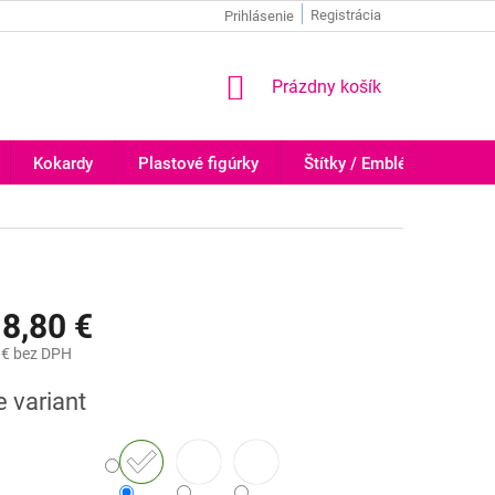
Registrácia
Prihlásenie
NÁKUPNÝ
Prázdny košík
KOŠÍK
Kokardy
Plastové figúrky
Štítky / Emblémy
Tr
8,80 €
 €
bez DPH
ová
e variant