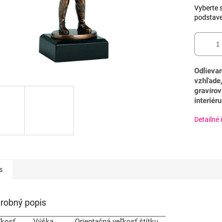
Vyberte s
podstav
Odlievan
vzhľade,
gravírov
interiéru
Detailné 
s
robný popis
ľkosť
Výška
Orientačná veľkosť štítku