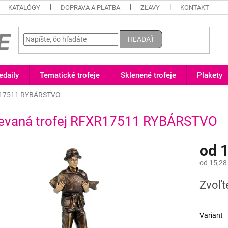
KATALÓGY
DOPRAVA A PLATBA
ZĽAVY
KONTAKT
HĽADAŤ
daily
Tematické trofeje
Sklenené trofeje
Plakety
XR17511 RYBÁRSTVO
ievaná trofej RFXR17511 RYBÁRSTVO
od
1
od
15,28
Jednotk
Zvoľt
cena:
Variant