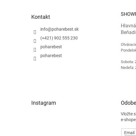
ä
t
SHOW
Kontakt
i
e
Hlavná
info
@
poharebest.sk
Beňadi
(+421) 902 555 230
Otváraci
poharebest
Pondelok
poharebest
Sobota: 
Nedeľa: 
Instagram
Odobe
Vložte 
e-shope
Email