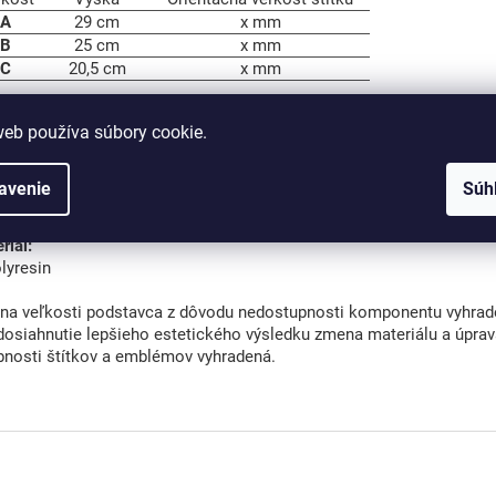
A
29 cm
x mm
B
25 cm
x mm
C
20,5 cm
x mm
 na štítok/emblém prosím uveďte priamo pri objednávaní pohára.
web používa súbory cookie.
lady pre tlač je možné dodať v
rastrovom formáte
(napr.: JPG, JPE
lady pre gravírovanie je potrebné dodať výlučne vo
vektorovom for
avenie
Súh
r.: AI, CDR, EPS, SVG).
riál:
lyresin
a veľkosti podstavca z dôvodu nedostupnosti komponentu vyhrad
dosiahnutie lepšieho estetického výsledku zmena materiálu a úpra
bnosti štítkov a emblémov vyhradená.