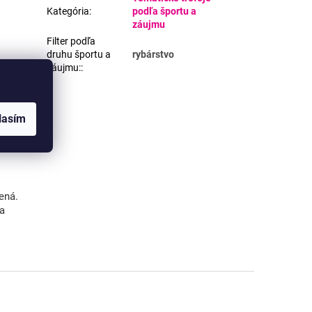
Kategória
:
podľa športu a
záujmu
Filter podľa
druhu športu a
rybárstvo
záujmu:
:
G, PNG).
máte
lasím
ená.
va