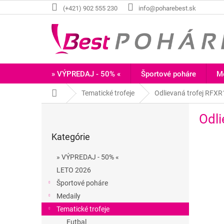
Prejsť
(+421) 902 555 230
info@poharebest.sk
na
obsah
» VÝPREDAJ - 50% «
Športové poháre
Me
Domov
Tematické trofeje
Odlievaná trofej RF
B
Odl
o
Preskočiť
č
Kategórie
kategórie
n
ý
» VÝPREDAJ - 50% «
p
LETO 2026
a
Športové poháre
n
e
Medaily
l
Tematické trofeje
Futbal