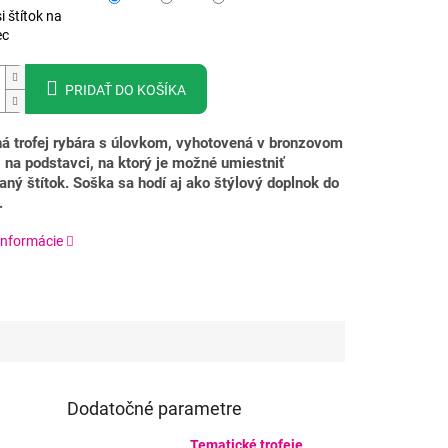
i štítok na
ec
PRIDAŤ DO KOŠÍKA
á trofej rybára s úlovkom, vyhotovená v bronzovom
 na podstavci, na ktorý je možné umiestniť
aný štítok. Soška sa hodí aj ako štýlový doplnok do
.
informácie
Dodatočné parametre
Tematické trofeje