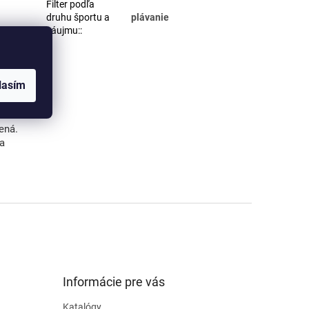
Filter podľa
druhu športu a
plávanie
záujmu:
:
G, PNG).
máte
lasím
ená.
va
Informácie pre vás
Katalógy