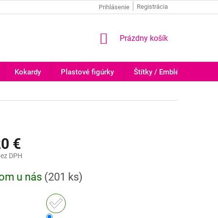
Registrácia
Prihlásenie
NÁKUPNÝ
Prázdny košík
KOŠÍK
Kokardy
Plastové figúrky
Štítky / Emblémy
Tr
20 €
ez DPH
ová
dom u nás
(
201 ks
)