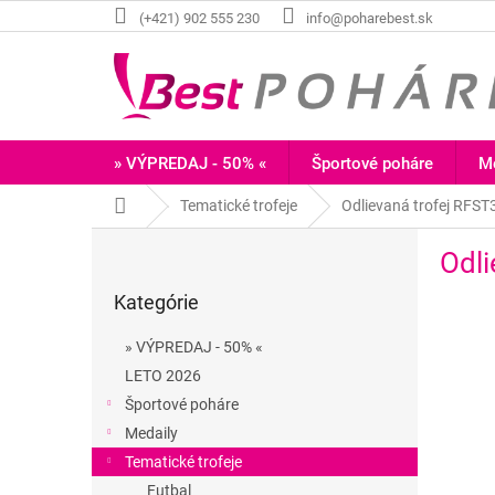
Prejsť
(+421) 902 555 230
info@poharebest.sk
na
obsah
» VÝPREDAJ - 50% «
Športové poháre
Me
Domov
Tematické trofeje
Odlievaná trofej RFS
B
Odl
o
Preskočiť
č
Kategórie
kategórie
n
ý
» VÝPREDAJ - 50% «
p
LETO 2026
a
Športové poháre
n
e
Medaily
l
Tematické trofeje
Futbal