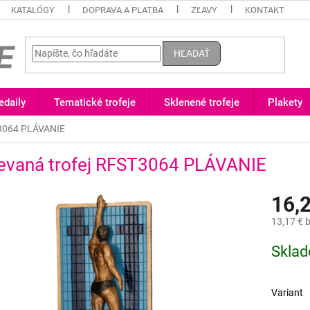
KATALÓGY
DOPRAVA A PLATBA
ZĽAVY
KONTAKT
HĽADAŤ
daily
Tematické trofeje
Sklenené trofeje
Plakety
T3064 PLÁVANIE
ievaná trofej RFST3064 PLÁVANIE
16,
13,17 €
b
Jednotk
Skla
cena:
Variant