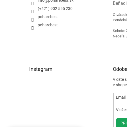
info
@
poharebest.sk
Beňadi
(+421) 902 555 230
Otváraci
poharebest
Pondelok
poharebest
Sobota: 
Nedeľa: 
Instagram
Odobe
Vložte 
e-shope
Email
Vložen
PRI