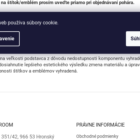
 na štítok/emblém prosím uveďte priamo pri objednávaní pohára.
lady pre tlač je možné dodať v
rastrovom formáte
(napr.: JPG, JPE
lady pre gravírovanie je potrebné dodať výlučne vo
vektorovom for
web používa súbory cookie.
r.: AI, CDR, EPS, SVG).
avenie
Súh
riál:
lyresin
a veľkosti podstavca z dôvodu nedostupnosti komponentu vyhrad
dosiahnutie lepšieho estetického výsledku zmena materiálu a úpra
bnosti štítkov a emblémov vyhradená.
ROOM
PRÁVNE INFORMÁCIE
 351/42, 966 53 Hronský
Obchodné podmienky