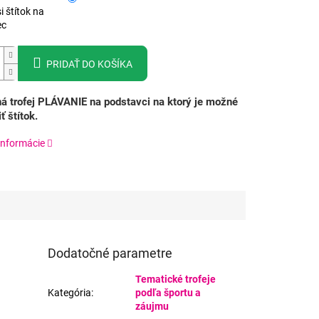
i štítok na
ec
PRIDAŤ DO KOŠÍKA
á trofej PLÁVANIE na podstavci na ktorý je možné
ť štítok.
informácie
Dodatočné parametre
Tematické trofeje
Kategória
:
podľa športu a
záujmu