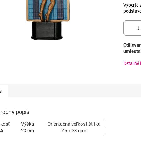
Vyberte s
podstav
Odlievan
umiestni
Detailné 
s
robný popis
ľkosť
Výška
Orientačná veľkosť štítku
A
23 cm
45 x 33 mm