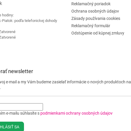
k
Reklamačný poriadok
Ochrana osobných údajov
e hodiny:
Zásady používania cookies
-Piatok: podľa telefonickej dohody
Reklamačný formulár
Zatvorené
Odstúpenie od kúpnej zmluvy
Zatvorené
rať newsletter
svoj e-mail a my Vám budeme zasielať informácie o nových produktoch n
.
ím e-mailu súhlasíte s
podmienkami ochrany osobných údajov
HLÁSIŤ SA