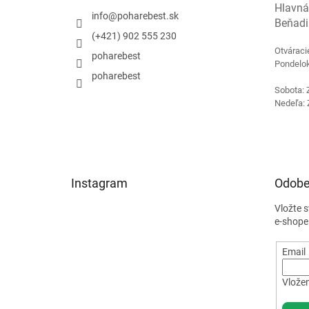
e
Hlavná
info
@
poharebest.sk
Beňadi
(+421) 902 555 230
Otváraci
poharebest
Pondelok
poharebest
Sobota: 
Nedeľa: 
Instagram
Odobe
Vložte 
e-shope
Email
Vložen