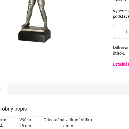
Vyberte s
podstav
Odlievan
štítok.
Detailné 
s
robný popis
ľkosť
Výška
Orientačná veľkosť štítku
A
25 cm
x mm