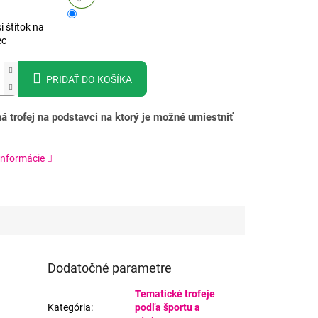
i štítok na
ec
PRIDAŤ DO KOŠÍKA
á trofej na podstavci na ktorý je možné umiestniť
informácie
Dodatočné parametre
Tematické trofeje
Kategória
:
podľa športu a