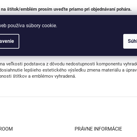
 na štítok/emblém prosím uveďte priamo pri objednávaní pohára.
lady pre tlač je možné dodať v
rastrovom formáte
(napr.: JPG, JPE
web používa súbory cookie.
lady pre gravírovanie je potrebné dodať výlučne vo
vektorovom for
r.: AI, CDR, EPS, SVG).
avenie
Súh
riál:
lyresin
a veľkosti podstavca z dôvodu nedostupnosti komponentu vyhrad
dosiahnutie lepšieho estetického výsledku zmena materiálu a úpra
bnosti štítkov a emblémov vyhradená.
ROOM
PRÁVNE INFORMÁCIE