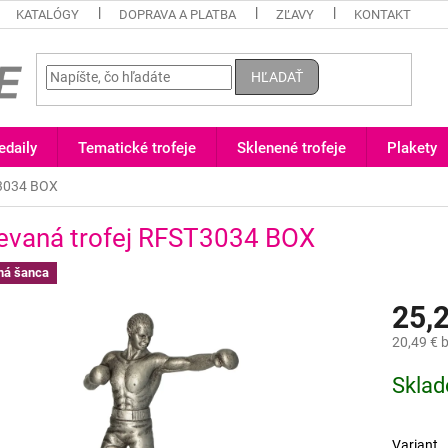
KATALÓGY
DOPRAVA A PLATBA
ZĽAVY
KONTAKT
HĽADAŤ
daily
Tematické trofeje
Sklenené trofeje
Plakety
T3034 BOX
ievaná trofej RFST3034 BOX
ná šanca
25,
20,49 €
b
Jednotk
Skla
cena:
Variant