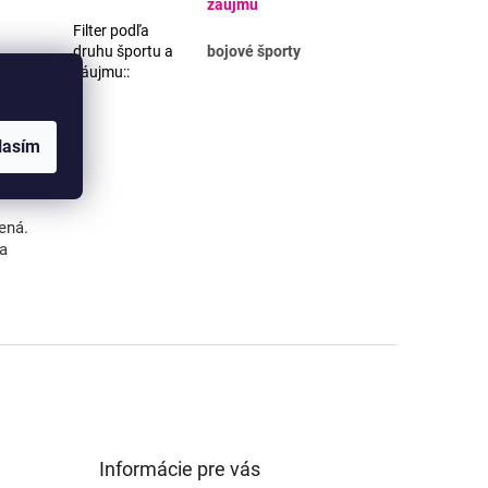
záujmu
Filter podľa
druhu športu a
bojové športy
záujmu:
:
G, PNG).
máte
lasím
ená.
va
Informácie pre vás