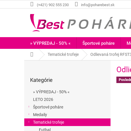
Prejsť
(+421) 902 555 230
info@poharebest.sk
na
obsah
» VÝPREDAJ - 50% «
Športové poháre
Me
Domov
Tematické trofeje
Odlievaná trofej RFS
B
Odl
o
Preskočiť
č
Kategórie
kategórie
Posled
n
ý
» VÝPREDAJ - 50% «
p
LETO 2026
a
Športové poháre
n
e
Medaily
l
Tematické trofeje
Futbal