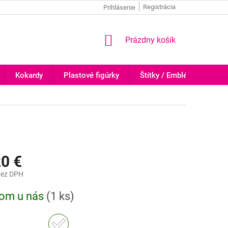
Registrácia
Prihlásenie
NÁKUPNÝ
Prázdny košík
KOŠÍK
Kokardy
Plastové figúrky
Štítky / Emblémy
Tr
20 €
ez DPH
ová
dom u nás
(
1 ks
)