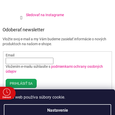
Sledovať na Instagrame
Odoberať newsletter
Vložte svoj e-mail a my Vám budeme zasielať informácie o nových
produktoch na našom e-shope.
Email
Vložením e-mailu súhlasíte s
podmienkami ochrany osobných
údajov
PRIHLÁSIŤ SA
Tento web používa súbory cookie.
Zobraziť
e
Vytvoril Shoptet
Nastavenie