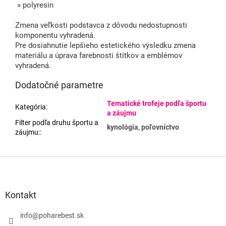
» polyresin
Zmena veľkosti podstavca z dôvodu nedostupnosti
komponentu vyhradená.
Pre dosiahnutie lepšieho estetického výsledku zmena
materiálu a úprava farebnosti štítkov a emblémov
vyhradená.
Dodatočné parametre
Tematické trofeje podľa športu
Kategória
:
a záujmu
Filter podľa druhu športu a
kynológia, poľovníctvo
záujmu:
:
Z
á
p
ä
Kontakt
t
i
info
@
poharebest.sk