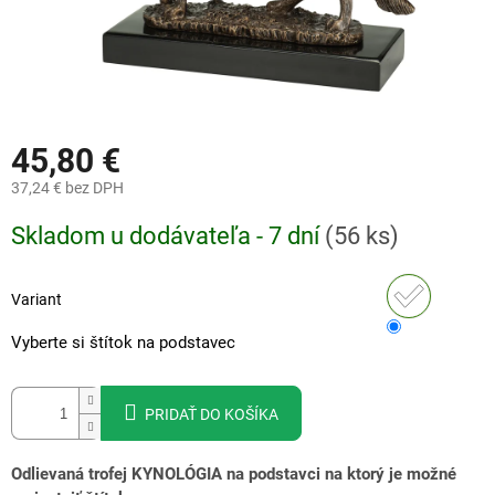
45,80 €
37,24 €
bez DPH
Jednotková
Skladom u dodávateľa - 7 dní
(
56 ks
)
cena:
Variant
Vyberte si štítok na podstavec
PRIDAŤ DO KOŠÍKA
Odlievaná trofej KYNOLÓGIA na podstavci na ktorý je možné