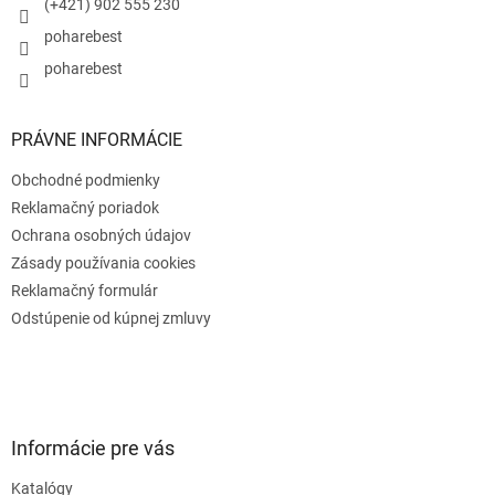
e
(+421) 902 555 230
poharebest
poharebest
PRÁVNE INFORMÁCIE
Obchodné podmienky
Reklamačný poriadok
Ochrana osobných údajov
Zásady používania cookies
Reklamačný formulár
Odstúpenie od kúpnej zmluvy
Informácie pre vás
Katalógy