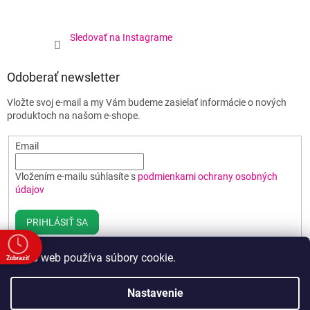
Sledovať na Instagrame
Odoberať newsletter
Vložte svoj e-mail a my Vám budeme zasielať informácie o nových
produktoch na našom e-shope.
Email
Vložením e-mailu súhlasíte s
podmienkami ochrany osobných
údajov
PRIHLÁSIŤ SA
Tento web používa súbory cookie.
Zobraziť
e
Vytvoril Shoptet
Nastavenie
a
00