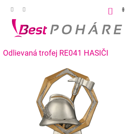
Prejsť
na
NÁKU
obsah
KOŠÍK
Odlievaná trofej RE041 HASIČI