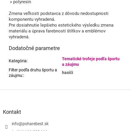
» polyresin
Zmena veľkosti podstavca z dôvodu nedostupnosti
komponentu vyhradená.
Pre dosiahnutie lepšieho estetického výsledku zmena
materiálu a úprava farebnosti štítkov a emblémov
vyhradená.
Dodatočné parametre
Tematické trofeje podľa športu
Kategória
:
a záujmu
Filter podľa druhu športu a
hasiči
záujmu:
:
Z
á
p
ä
Kontakt
t
i
info
@
poharebest.sk