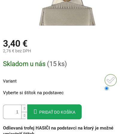
3,40 €
2,76 €
bez DPH
Jednotková
Skladom u nás
(
15 ks
)
cena:
Variant
Vyberte si štítok na podstavec
PRIDAŤ DO KOŠÍKA
Odlievaná trofej HASIČI na podstavci na ktorý je možné