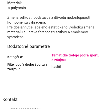
Materiál:
» polyresin
Zmena veľkosti podstavca z dôvodu nedostupnosti
komponentu vyhradená.
Pre dosiahnutie lepšieho estetického výsledku zmena
materiálu a úprava farebnosti štítkov a emblémov
vyhradená.
Dodatočné parametre
Tematické trofeje podľa športu
Kategória
:
a záujmu
Filter podľa druhu športu a
hasiči
záujmu:
:
Z
á
p
ä
Kontakt
t