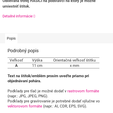
Odlievaná trofej HASIČI na podstavci na ktorý je možné
umiestniť štítok.
Detailné informácie
Popis
Podrobný popis
Veľkosť
Výška
Orientačná veľkosť štítku
A
11 cm
x mm
Text na štítok/emblém prosím uveďte priamo pri
objednávaní pohára.
Podklady pre tlač je možné dodať v
rastrovom formáte
(napr.: JPG, JPEG, PNG).
Podklady pre gravírovanie je potrebné dodať výlučne vo
vektorovom formáte
(napr.: AI, CDR, EPS, SVG).