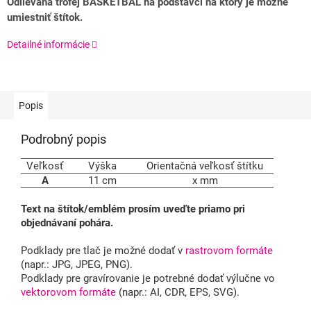
Odlievaná trofej BASKETBAL na podstavci na ktorý je možné
umiestniť štítok.
Detailné informácie
Popis
Podrobný popis
Veľkosť
Výška
Orientačná veľkosť štítku
A
11 cm
x mm
Text na štítok/emblém prosím uveďte priamo pri
objednávaní pohára.
Podklady pre tlač je možné dodať v
rastrovom formáte
(napr.: JPG, JPEG, PNG).
Podklady pre gravírovanie je potrebné dodať výlučne vo
vektorovom formáte
(napr.: AI, CDR, EPS, SVG).