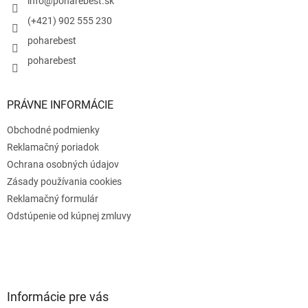
i
info
@
poharebest.sk
e
(+421) 902 555 230
poharebest
poharebest
PRÁVNE INFORMÁCIE
Obchodné podmienky
Reklamačný poriadok
Ochrana osobných údajov
Zásady používania cookies
Reklamačný formulár
Odstúpenie od kúpnej zmluvy
Informácie pre vás