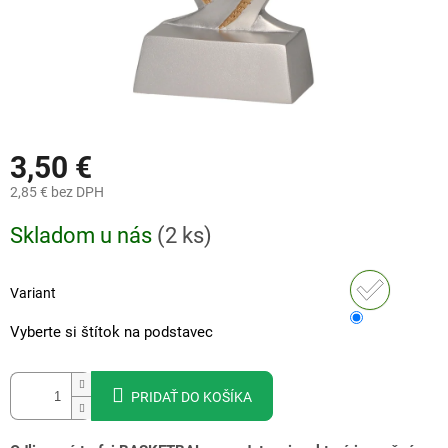
3,50 €
2,85 €
bez DPH
Jednotková
Skladom u nás
(
2 ks
)
cena:
Variant
Vyberte si štítok na podstavec
PRIDAŤ DO KOŠÍKA