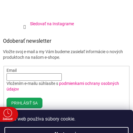
Sledovať na Instagrame
Odoberať newsletter
Vložte svoj e-mail a my Vám budeme zasielať informácie o nových
produktoch na našom e-shope.
Email
Vložením e-mailu súhlasíte s
podmienkami ochrany osobných
údajov
PRIHLÁSIŤ SA
Tento web používa súbory cookie.
Zobraziť
e
Vytvoril Shoptet