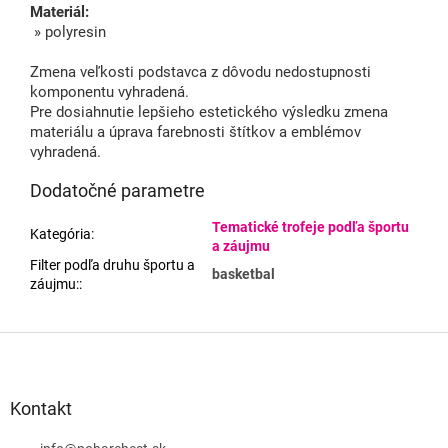
Materiál:
» polyresin
Zmena veľkosti podstavca z dôvodu nedostupnosti
komponentu vyhradená.
Pre dosiahnutie lepšieho estetického výsledku zmena
materiálu a úprava farebnosti štítkov a emblémov
vyhradená.
Dodatočné parametre
Tematické trofeje podľa športu
Kategória
:
a záujmu
Filter podľa druhu športu a
basketbal
záujmu:
:
Z
á
p
ä
Kontakt
t