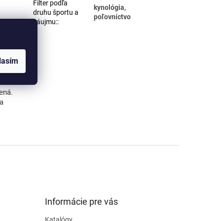
Filter podľa
kynológia,
druhu športu a
poľovníctvo
záujmu:
:
G, PNG).
máte
lasím
ená.
va
Informácie pre vás
Katalógy