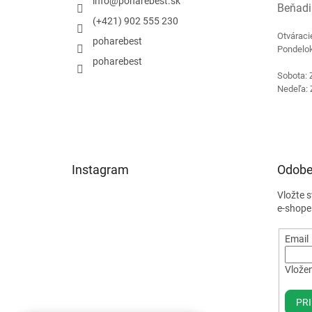
info
@
poharebest.sk
Beňadi
(+421) 902 555 230
Otváraci
poharebest
Pondelok
poharebest
Sobota: 
Nedeľa: 
Instagram
Odobe
Vložte 
e-shope
Email
Vložen
PRI