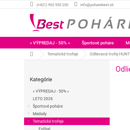
Prejsť
(+421) 902 555 230
info@poharebest.sk
na
obsah
» VÝPREDAJ - 50% «
Športové poháre
Me
Domov
Tematické trofeje
Odlievaná trofej HUNT
B
Odli
o
Preskočiť
č
Kategórie
kategórie
n
ý
» VÝPREDAJ - 50% «
p
LETO 2026
a
Športové poháre
n
e
Medaily
l
Tematické trofeje
Futbal