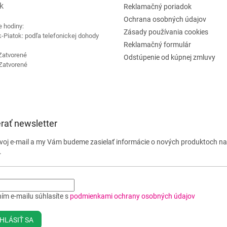
k
Reklamačný poriadok
Ochrana osobných údajov
e hodiny:
Zásady používania cookies
-Piatok: podľa telefonickej dohody
Reklamačný formulár
Zatvorené
Odstúpenie od kúpnej zmluvy
Zatvorené
rať newsletter
svoj e-mail a my Vám budeme zasielať informácie o nových produktoch n
.
ím e-mailu súhlasíte s
podmienkami ochrany osobných údajov
HLÁSIŤ SA