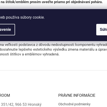
 na štítok/emblém prosím uveďte priamo pri objednávaní pohára.
lady pre tlač je možné dodať v
rastrovom formáte
(napr.: JPG, JPE
lady pre gravírovanie je potrebné dodať výlučne vo
vektorovom for
web používa súbory cookie.
r.: AI, CDR, EPS, SVG).
avenie
Súh
riál:
lyresin
a veľkosti podstavca z dôvodu nedostupnosti komponentu vyhrad
dosiahnutie lepšieho estetického výsledku zmena materiálu a úpra
bnosti štítkov a emblémov vyhradená.
ROOM
PRÁVNE INFORMÁCIE
 351/42, 966 53 Hronský
Obchodné podmienky