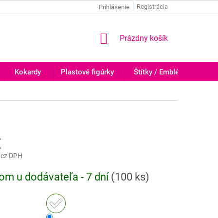
Registrácia
Prihlásenie
NÁKUPNÝ
Prázdny košík
KOŠÍK
Kokardy
Plastové figúrky
Štítky / Emblémy
Tr
€
ez DPH
ová
om u dodávateľa - 7 dní
(
100 ks
)