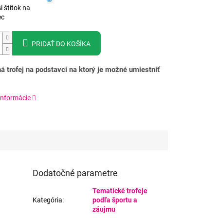
i štítok na
ec
PRIDAŤ DO KOŠÍKA
á trofej na podstavci na ktorý je možné umiestniť
informácie
Dodatočné parametre
Tematické trofeje
Kategória
:
podľa športu a
záujmu