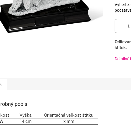
Vyberte s
podstav
Odlievan
štítok.
Detailné 
s
robný popis
ľkosť
Výška
Orientačná veľkosť štítku
A
14 cm
x mm