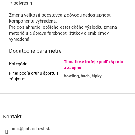
» polyresin
Zmena veľkosti podstavca z dôvodu nedostupnosti
komponentu vyhradená.
Pre dosiahnutie lepšieho estetického výsledku zmena
materiálu a úprava farebnosti štítkov a emblémov
vyhradená.
Dodatočné parametre
Tematické trofeje podľa športu
Kategória
:
a záujmu
Filter podľa druhu športu a
bowling, šach, šípky
záujmu:
:
Z
á
p
ä
Kontakt
t
i
info
@
poharebest.sk