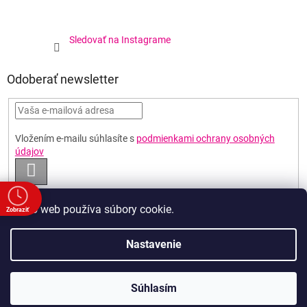
Sledovať na Instagrame
Odoberať newsletter
Vložením e-mailu súhlasíte s
podmienkami ochrany osobných
údajov
PRIHLÁSIŤ
SA
Tento web používa súbory cookie.
Zobraziť
e
Vytvoril Shoptet
Nastavenie
a
00
00
Copyright 2026
Poháre BEST
. Všetky práva vyhradené.
Upraviť
00
Súhlasím
nastavenie cookies
:00