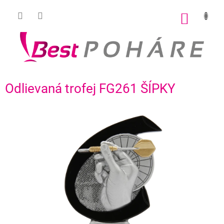
Prejsť
na
NÁKU
obsah
KOŠÍK
Odlievaná trofej FG261 ŠÍPKY